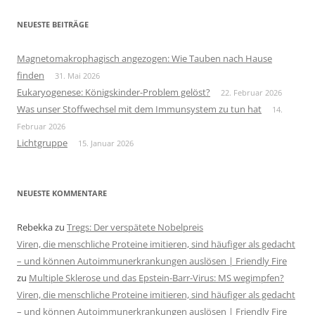
NEUESTE BEITRÄGE
Magnetomakrophagisch angezogen: Wie Tauben nach Hause
finden
31. Mai 2026
Eukaryogenese: Königskinder-Problem gelöst?
22. Februar 2026
Was unser Stoffwechsel mit dem Immunsystem zu tun hat
14.
Februar 2026
Lichtgruppe
15. Januar 2026
NEUESTE KOMMENTARE
Rebekka
zu
Tregs: Der verspätete Nobelpreis
Viren, die menschliche Proteine imitieren, sind häufiger als gedacht
– und können Autoimmunerkrankungen auslösen | Friendly Fire
zu
Multiple Sklerose und das Epstein-Barr-Virus: MS wegimpfen?
Viren, die menschliche Proteine imitieren, sind häufiger als gedacht
– und können Autoimmunerkrankungen auslösen | Friendly Fire