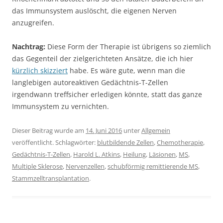
das Immunsystem auslöscht, die eigenen Nerven
anzugreifen.
Nachtrag:
Diese Form der Therapie ist übrigens so ziemlich
das Gegenteil der zielgerichteten Ansätze, die ich hier
kürzlich skizziert
habe. Es wäre gute, wenn man die
langlebigen autoreaktiven Gedächtnis-T-Zellen
irgendwann treffsicher erledigen könnte, statt das ganze
Immunsystem zu vernichten.
Dieser Beitrag wurde am
14. Juni 2016
unter
Allgemein
veröffentlicht. Schlagwörter:
blutbildende Zellen
,
Chemotherapie
,
Gedächtnis-T-Zellen
,
Harold L. Atkins
,
Heilung
,
Läsionen
,
MS
,
Multiple Sklerose
,
Nervenzellen
,
schubförmig remittierende MS
,
Stammzelltransplantation
.