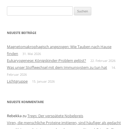
Suchen
nach:
NEUESTE BEITRÄGE
Magnetomakrophagisch angezogen: Wie Tauben nach Hause
finden
31. Mai 2026
Eukaryogenese: Königskinder-Problem gelöst?
22. Februar 2026
Was unser Stoffwechsel mit dem Immunsystem zu tun hat
14.
Februar 2026
Lichtgruppe
15. Januar 2026
NEUESTE KOMMENTARE
Rebekka
zu
Tregs: Der verspätete Nobelpreis
Viren, die menschliche Proteine imitieren, sind häufiger als gedacht