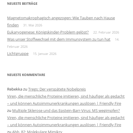
NEUESTE BEITRÄGE
Magnetomakrophagisch angezogen: Wie Tauben nach Hause
finden
31. Mai 2026
Eukaryogenese: Königskinder-Problem gelöst?
22. Februar 2026
Was unser Stoffwechsel mit dem Immunsystem zu tun hat
14.
Februar 2026
Lichtgruppe
15. Januar 2026
NEUESTE KOMMENTARE
Rebekka
zu
Tregs: Der verspätete Nobelpreis
Viren, die menschliche Proteine imitieren, sind häufiger als gedacht
– und können Autoimmunerkrankungen auslösen | Friendly Fire
zu
Multiple Sklerose und das Epstein-Barr-Virus: MS wegimpfen?
Viren, die menschliche Proteine imitieren, sind häufiger als gedacht
– und können Autoimmunerkrankungen auslösen | Friendly Fire
zu
Abb. 82: Molekulare Mimikry