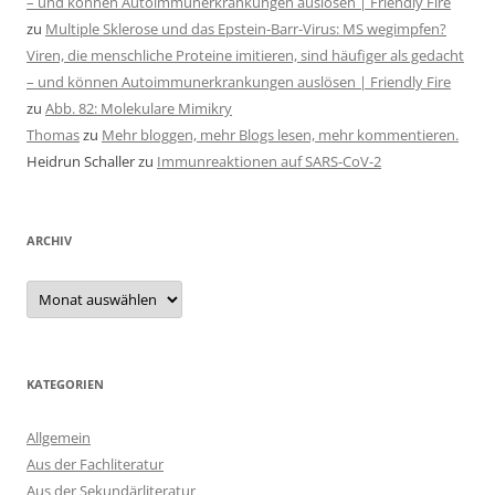
– und können Autoimmunerkrankungen auslösen | Friendly Fire
zu
Multiple Sklerose und das Epstein-Barr-Virus: MS wegimpfen?
Viren, die menschliche Proteine imitieren, sind häufiger als gedacht
– und können Autoimmunerkrankungen auslösen | Friendly Fire
zu
Abb. 82: Molekulare Mimikry
Thomas
zu
Mehr bloggen, mehr Blogs lesen, mehr kommentieren.
Heidrun Schaller
zu
Immunreaktionen auf SARS-CoV-2
ARCHIV
Archiv
KATEGORIEN
Allgemein
Aus der Fachliteratur
Aus der Sekundärliteratur