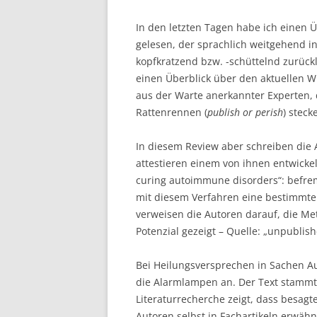
In den letzten Tagen habe ich einen Üb
gelesen, der sprachlich weitgehend 
kopfkratzend bzw. -schüttelnd zurück
einen Überblick über den aktuellen 
aus der Warte anerkannter Experten, 
Rattenrennen (
publish or perish
) steck
In diesem Review aber schreiben die A
attestieren einem von ihnen entwicke
curing autoimmune disorders“: befre
mit diesem Verfahren eine bestimmt
verweisen die Autoren darauf, die Me
Potenzial gezeigt – Quelle: „unpublish
Bei Heilungsversprechen in Sachen 
die Alarmlampen an. Der Text stammt 
Literaturrecherche zeigt, dass besagt
Autoren selbst in Fachartikeln erwähn