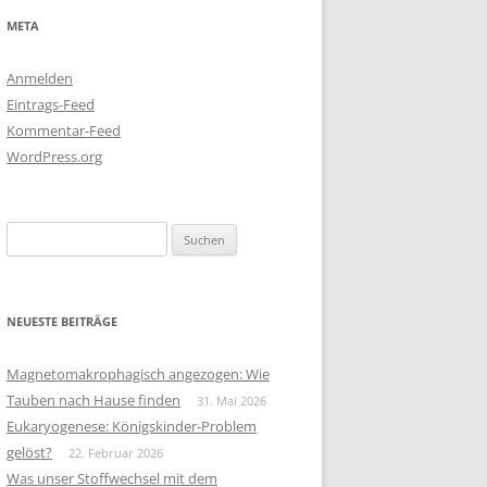
META
Anmelden
Eintrags-Feed
Kommentar-Feed
WordPress.org
Suchen
nach:
NEUESTE BEITRÄGE
Magnetomakrophagisch angezogen: Wie
Tauben nach Hause finden
31. Mai 2026
Eukaryogenese: Königskinder-Problem
gelöst?
22. Februar 2026
Was unser Stoffwechsel mit dem