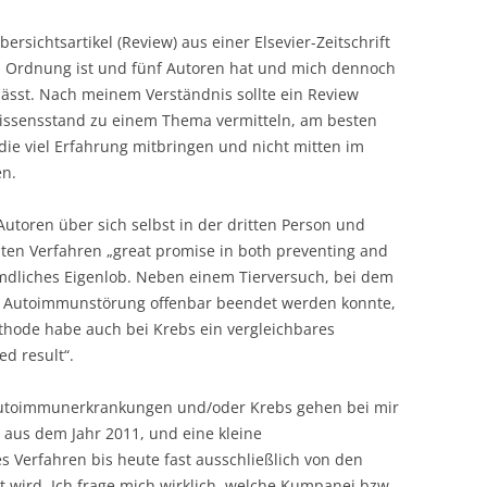
ersichtsartikel (Review) aus einer Elsevier-Zeitschrift
in Ordnung ist und fünf Autoren hat und mich dennoch
lässt. Nach meinem Verständnis sollte ein Review
Wissensstand zu einem Thema vermitteln, am besten
die viel Erfahrung mitbringen und nicht mitten im
en.
utoren über sich selbst in der dritten Person und
lten Verfahren „great promise in both preventing and
mdliches Eigenlob. Neben einem Tierversuch, bei dem
e Autoimmunstörung offenbar beendet werden konnte,
thode habe auch bei Krebs ein vergleichbares
ed result“.
Autoimmunerkrankungen und/oder Krebs gehen bei mir
aus dem Jahr 2011, und eine kleine
es Verfahren bis heute fast ausschließlich von den
t wird. Ich frage mich wirklich, welche Kumpanei bzw.