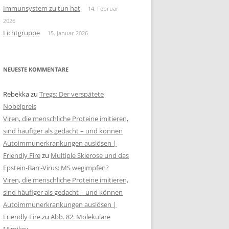
Immunsystem zu tun hat
14. Februar
2026
Lichtgruppe
15. Januar 2026
NEUESTE KOMMENTARE
Rebekka
zu
Tregs: Der verspätete
Nobelpreis
Viren, die menschliche Proteine imitieren,
sind häufiger als gedacht – und können
Autoimmunerkrankungen auslösen |
Friendly Fire
zu
Multiple Sklerose und das
Epstein-Barr-Virus: MS wegimpfen?
Viren, die menschliche Proteine imitieren,
sind häufiger als gedacht – und können
Autoimmunerkrankungen auslösen |
Friendly Fire
zu
Abb. 82: Molekulare