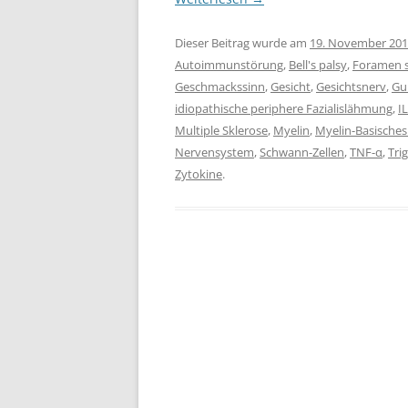
Dieser Beitrag wurde am
19. November 20
Autoimmunstörung
,
Bell's palsy
,
Foramen 
Geschmackssinn
,
Gesicht
,
Gesichtsnerv
,
Gu
idiopathische periphere Fazialislähmung
,
IL
Multiple Sklerose
,
Myelin
,
Myelin-Basisches
Nervensystem
,
Schwann-Zellen
,
TNF-α
,
Tri
Zytokine
.