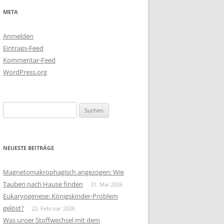
META
Anmelden
Eintrags-Feed
Kommentar-Feed
WordPress.org
Suchen
nach:
NEUESTE BEITRÄGE
Magnetomakrophagisch angezogen: Wie
Tauben nach Hause finden
31. Mai 2026
Eukaryogenese: Königskinder-Problem
gelöst?
22. Februar 2026
Was unser Stoffwechsel mit dem