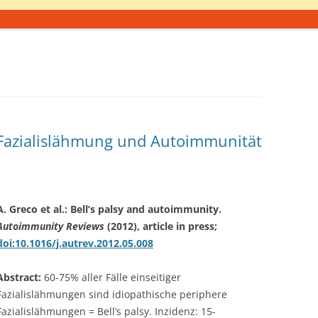
 Fazialislähmung und Autoimmunität
A. Greco et al.: Bell’s palsy and autoimmunity.
Autoimmunity Reviews
(2012), article in press;
doi:10.1016/j.autrev.2012.05.008
Abstract:
60-75% aller Fälle einseitiger
Fazialislähmungen sind idiopathische periphere
Fazialislähmungen = Bell’s palsy. Inzidenz: 15-