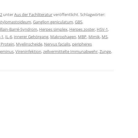
12
unter
Aus der Fachliteratur
veröffentlicht. Schlagwörter:
stylomastoideum
,
Ganglion geniculatum
,
GBS
,
illain-Barré-Syndrom
,
Herpes simplex
,
Herpes zoster
,
HSV-1
,
-1
,
IL-6
,
innerer Gehörgang
,
Makrophagen
,
MBP
,
Mimik
,
MS
,
 Protein
,
Myelinscheide
,
Nervus facialis
,
peripheres
geminus
,
Vireninfektion
,
zellvermittelte Immunabwehr
,
Zunge
,