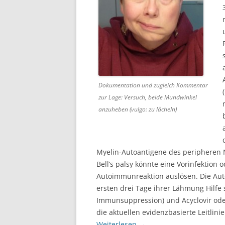
Dokumentation und zugleich Kommentar
zur Lage: Versuch, beide Mundwinkel
anzuheben (vulgo: zu lächeln)
Myelin-Autoantigene des peripheren N
Bell’s palsy könnte eine Vorinfektion 
Autoimmunreaktion auslösen. Die Auto
ersten drei Tage ihrer Lähmung Hilfe
Immunsuppression) und Acyclovir oder V
die aktuellen evidenzbasierte Leitlin
Weiterlesen
→