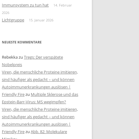
Immunsystem zu tun hat
14. Februar
2026
Lichtgruppe
15. Januar 2026
NEUESTE KOMMENTARE
Rebekka
zu
Tregs: Der verspätete
Nobelpreis
Viren, die menschliche Proteine imitieren,
sind häufiger als gedacht – und können
Autoimmunerkrankungen auslösen |
Friendly Fire
zu
Multiple Sklerose und das
Epstein-Barr-Virus: MS wegimpfen?
Viren, die menschliche Proteine imitieren,
sind häufiger als gedacht – und können
Autoimmunerkrankungen auslösen |
Friendly Fire
zu
Abb. 82: Molekulare