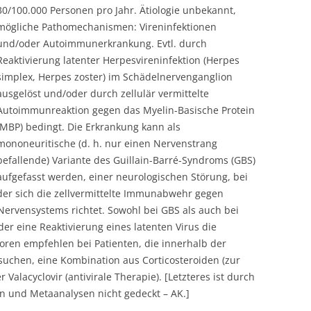
30/100.000 Personen pro Jahr. Ätiologie unbekannt,
mögliche Pathomechanismen: Vireninfektionen
und/oder Autoimmunerkrankung. Evtl. durch
Reaktivierung latenter Herpesvireninfektion (Herpes
simplex, Herpes zoster) im Schädelnervenganglion
ausgelöst und/oder durch zellulär vermittelte
Autoimmunreaktion gegen das Myelin-Basische Protein
(MBP) bedingt. Die Erkrankung kann als
mononeuritische (d. h. nur einen Nervenstrang
befallende) Variante des Guillain-Barré-Syndroms (GBS)
aufgefasst werden, einer neurologischen Störung, bei
der sich die zellvermittelte Immunabwehr gegen
ervensystems richtet. Sowohl bei GBS als auch bei
oder eine Reaktivierung eines latenten Virus die
ren empfehlen bei Patienten, die innerhalb der
 suchen, eine Kombination aus Corticosteroiden (zur
alacyclovir (antivirale Therapie). [Letzteres ist durch
ien und Metaanalysen nicht gedeckt – AK.]