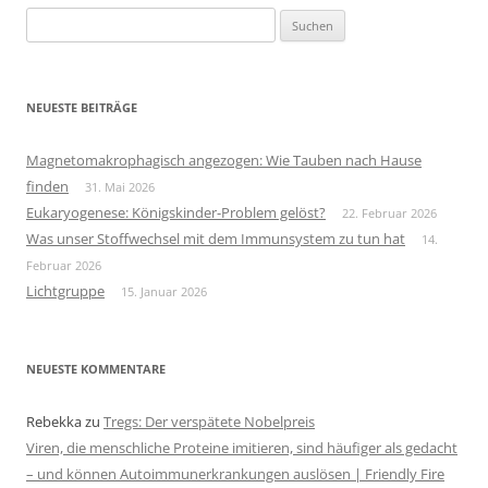
Suchen
nach:
NEUESTE BEITRÄGE
Magnetomakrophagisch angezogen: Wie Tauben nach Hause
finden
31. Mai 2026
Eukaryogenese: Königskinder-Problem gelöst?
22. Februar 2026
Was unser Stoffwechsel mit dem Immunsystem zu tun hat
14.
Februar 2026
Lichtgruppe
15. Januar 2026
NEUESTE KOMMENTARE
Rebekka
zu
Tregs: Der verspätete Nobelpreis
Viren, die menschliche Proteine imitieren, sind häufiger als gedacht
– und können Autoimmunerkrankungen auslösen | Friendly Fire