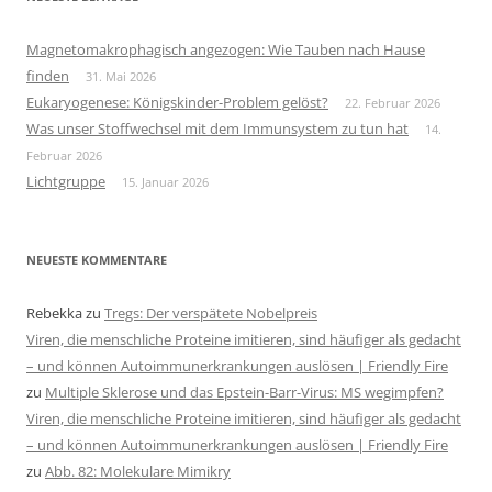
Magnetomakrophagisch angezogen: Wie Tauben nach Hause
finden
31. Mai 2026
Eukaryogenese: Königskinder-Problem gelöst?
22. Februar 2026
Was unser Stoffwechsel mit dem Immunsystem zu tun hat
14.
Februar 2026
Lichtgruppe
15. Januar 2026
NEUESTE KOMMENTARE
Rebekka
zu
Tregs: Der verspätete Nobelpreis
Viren, die menschliche Proteine imitieren, sind häufiger als gedacht
– und können Autoimmunerkrankungen auslösen | Friendly Fire
zu
Multiple Sklerose und das Epstein-Barr-Virus: MS wegimpfen?
Viren, die menschliche Proteine imitieren, sind häufiger als gedacht
– und können Autoimmunerkrankungen auslösen | Friendly Fire
zu
Abb. 82: Molekulare Mimikry