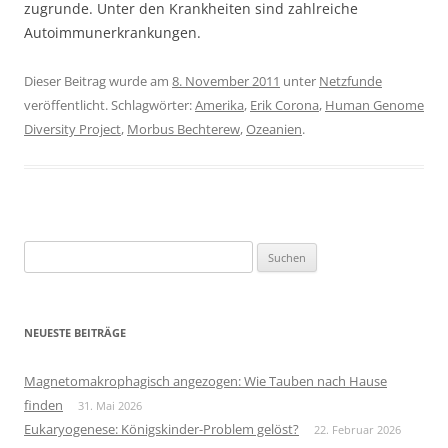
zugrunde. Unter den Krankheiten sind zahlreiche
Autoimmunerkrankungen.
Dieser Beitrag wurde am
8. November 2011
unter
Netzfunde
veröffentlicht. Schlagwörter:
Amerika
,
Erik Corona
,
Human Genome
Diversity Project
,
Morbus Bechterew
,
Ozeanien
.
Suchen
nach:
NEUESTE BEITRÄGE
Magnetomakrophagisch angezogen: Wie Tauben nach Hause
finden
31. Mai 2026
Eukaryogenese: Königskinder-Problem gelöst?
22. Februar 2026