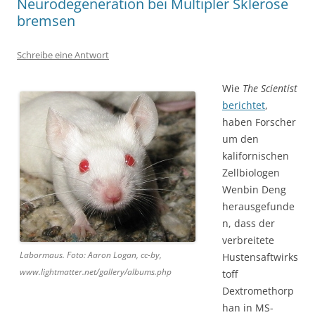
Neurodegeneration bei Multipler Sklerose
bremsen
Schreibe eine Antwort
Wie
The Scientist
berichtet
,
haben Forscher
um den
kalifornischen
Zellbiologen
Wenbin Deng
herausgefunde
n, dass der
verbreitete
Labormaus. Foto: Aaron Logan, cc-by,
Hustensaftwirks
www.lightmatter.net/gallery/albums.php
toff
Dextromethorp
han in MS-