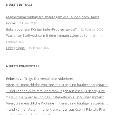
NEUESTE BEITRÄGE
Magnetomakrophagisch angezogen: Wie Tauben nach Hause
finden
31. Mai 2026
Eukaryogenese: Königskinder-Problem gelöst?
22. Februar 2026
Was unser Stoffwechsel mit dem Immunsystem zu tun hat
14.
Februar 2026
Lichtgruppe
15. Januar 2026
NEUESTE KOMMENTARE
Rebekka
zu
Tregs: Der verspätete Nobelpreis
Viren, die menschliche Proteine imitieren, sind häufiger als gedacht
– und können Autoimmunerkrankungen auslösen | Friendly Fire
zu
Multiple Sklerose und das Epstein-Barr-Virus: MS wegimpfen?
Viren, die menschliche Proteine imitieren, sind häufiger als gedacht
– und können Autoimmunerkrankungen auslösen | Friendly Fire