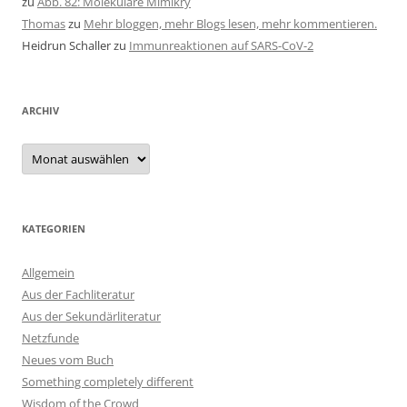
zu
Abb. 82: Molekulare Mimikry
Thomas
zu
Mehr bloggen, mehr Blogs lesen, mehr kommentieren.
Heidrun Schaller
zu
Immunreaktionen auf SARS-CoV-2
ARCHIV
Archiv
KATEGORIEN
Allgemein
Aus der Fachliteratur
Aus der Sekundärliteratur
Netzfunde
Neues vom Buch
Something completely different
Wisdom of the Crowd