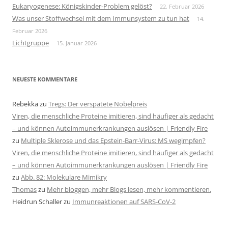
Eukaryogenese: Königskinder-Problem gelöst?
22. Februar 2026
Was unser Stoffwechsel mit dem Immunsystem zu tun hat
14.
Februar 2026
Lichtgruppe
15. Januar 2026
NEUESTE KOMMENTARE
Rebekka
zu
Tregs: Der verspätete Nobelpreis
Viren, die menschliche Proteine imitieren, sind häufiger als gedacht
– und können Autoimmunerkrankungen auslösen | Friendly Fire
zu
Multiple Sklerose und das Epstein-Barr-Virus: MS wegimpfen?
Viren, die menschliche Proteine imitieren, sind häufiger als gedacht
– und können Autoimmunerkrankungen auslösen | Friendly Fire
zu
Abb. 82: Molekulare Mimikry
Thomas
zu
Mehr bloggen, mehr Blogs lesen, mehr kommentieren.
Heidrun Schaller
zu
Immunreaktionen auf SARS-CoV-2