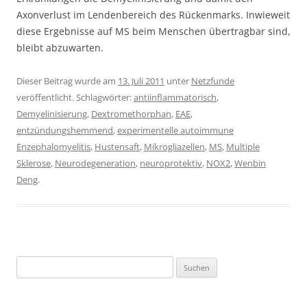
Axonverlust im Lendenbereich des Rückenmarks. Inwieweit
diese Ergebnisse auf MS beim Menschen übertragbar sind,
bleibt abzuwarten.
Dieser Beitrag wurde am
13. Juli 2011
unter
Netzfunde
veröffentlicht. Schlagwörter:
antiinflammatorisch
,
Demyelinisierung
,
Dextromethorphan
,
EAE
,
entzündungshemmend
,
experimentelle autoimmune
Enzephalomyelitis
,
Hustensaft
,
Mikrogliazellen
,
MS
,
Multiple
Sklerose
,
Neurodegeneration
,
neuroprotektiv
,
NOX2
,
Wenbin
Deng
.
Suchen
nach: