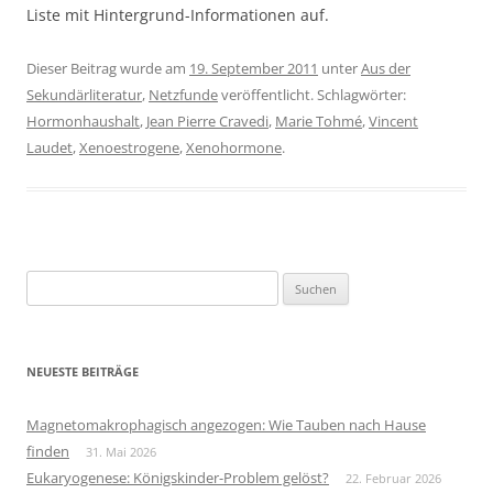
Liste mit Hintergrund-Informationen auf.
Dieser Beitrag wurde am
19. September 2011
unter
Aus der
Sekundärliteratur
,
Netzfunde
veröffentlicht. Schlagwörter:
Hormonhaushalt
,
Jean Pierre Cravedi
,
Marie Tohmé
,
Vincent
Laudet
,
Xenoestrogene
,
Xenohormone
.
Suchen
nach:
NEUESTE BEITRÄGE
Magnetomakrophagisch angezogen: Wie Tauben nach Hause
finden
31. Mai 2026
Eukaryogenese: Königskinder-Problem gelöst?
22. Februar 2026