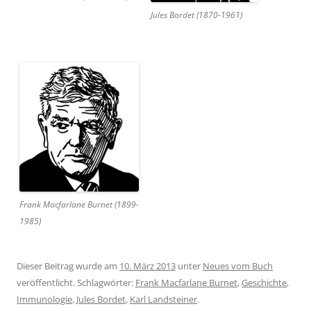
Jules Bordet (1870-1961)
Frank Macfarlane Burnet (1899-
1985)
Dieser Beitrag wurde am
10. März 2013
unter
Neues vom Buch
veröffentlicht. Schlagwörter:
Frank Macfarlane Burnet
,
Geschichte
,
Immunologie
,
Jules Bordet
,
Karl Landsteiner
.