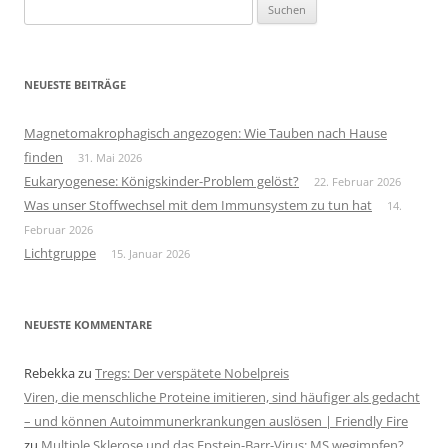
Suchen
nach:
NEUESTE BEITRÄGE
Magnetomakrophagisch angezogen: Wie Tauben nach Hause
finden
31. Mai 2026
Eukaryogenese: Königskinder-Problem gelöst?
22. Februar 2026
Was unser Stoffwechsel mit dem Immunsystem zu tun hat
14.
Februar 2026
Lichtgruppe
15. Januar 2026
NEUESTE KOMMENTARE
Rebekka
zu
Tregs: Der verspätete Nobelpreis
Viren, die menschliche Proteine imitieren, sind häufiger als gedacht
– und können Autoimmunerkrankungen auslösen | Friendly Fire
zu
Multiple Sklerose und das Epstein-Barr-Virus: MS wegimpfen?