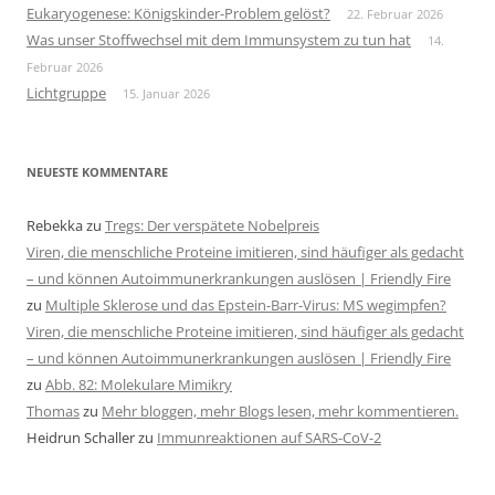
Eukaryogenese: Königskinder-Problem gelöst?
22. Februar 2026
Was unser Stoffwechsel mit dem Immunsystem zu tun hat
14.
Februar 2026
Lichtgruppe
15. Januar 2026
NEUESTE KOMMENTARE
Rebekka
zu
Tregs: Der verspätete Nobelpreis
Viren, die menschliche Proteine imitieren, sind häufiger als gedacht
– und können Autoimmunerkrankungen auslösen | Friendly Fire
zu
Multiple Sklerose und das Epstein-Barr-Virus: MS wegimpfen?
Viren, die menschliche Proteine imitieren, sind häufiger als gedacht
– und können Autoimmunerkrankungen auslösen | Friendly Fire
zu
Abb. 82: Molekulare Mimikry
Thomas
zu
Mehr bloggen, mehr Blogs lesen, mehr kommentieren.
Heidrun Schaller
zu
Immunreaktionen auf SARS-CoV-2