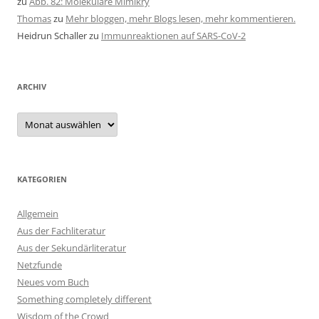
zu
Abb. 82: Molekulare Mimikry
Thomas
zu
Mehr bloggen, mehr Blogs lesen, mehr kommentieren.
Heidrun Schaller
zu
Immunreaktionen auf SARS-CoV-2
ARCHIV
Archiv
KATEGORIEN
Allgemein
Aus der Fachliteratur
Aus der Sekundärliteratur
Netzfunde
Neues vom Buch
Something completely different
Wisdom of the Crowd