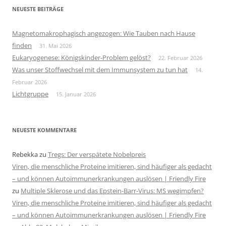
NEUESTE BEITRÄGE
Magnetomakrophagisch angezogen: Wie Tauben nach Hause
finden
31. Mai 2026
Eukaryogenese: Königskinder-Problem gelöst?
22. Februar 2026
Was unser Stoffwechsel mit dem Immunsystem zu tun hat
14.
Februar 2026
Lichtgruppe
15. Januar 2026
NEUESTE KOMMENTARE
Rebekka
zu
Tregs: Der verspätete Nobelpreis
Viren, die menschliche Proteine imitieren, sind häufiger als gedacht
– und können Autoimmunerkrankungen auslösen | Friendly Fire
zu
Multiple Sklerose und das Epstein-Barr-Virus: MS wegimpfen?
Viren, die menschliche Proteine imitieren, sind häufiger als gedacht
– und können Autoimmunerkrankungen auslösen | Friendly Fire