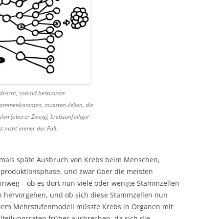
bricht, sobald bestimmte
sammenkommen, müssten Zellen, die
eilen (oberer Zweig), krebsanfälliger
st nicht immer der Fall.
ftmals späte Ausbruch von Krebs beim Menschen,
produktionsphase, und zwar über die meisten
inweg – ob es dort nun viele oder wenige Stammzellen
en hervorgehen, und ob sich diese Stammzellen nun
h dem Mehrstufenmodell müsste Krebs in Organen mit
teilungsraten früher ausbrechen, da sich die