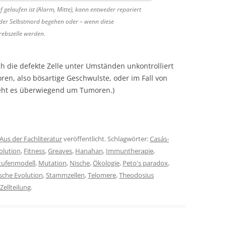
ef gelaufen ist (Alarm, Mitte), kann entweder repariert
oder Selbstmord begehen oder – wenn diese
ebszelle werden.
h die defekte Zelle unter Umständen unkontrolliert
en, also bösartige Geschwulste, oder im Fall von
geht es überwiegend um Tumoren.)
Aus der Fachliteratur
veröffentlicht. Schlagwörter:
Casás-
olution
,
Fitness
,
Greaves
,
Hanahan
,
Immuntherapie
,
tufenmodell
,
Mutation
,
Nische
,
Ökologie
,
Peto's paradox
,
sche Evolution
,
Stammzellen
,
Telomere
,
Theodosius
Zellteilung
.