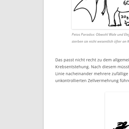
Petos Paradox: Obwohl Wale und Ele
sterben sie nicht wesentlich öfter an 
Das passt nicht recht zu dem allgeme
Krebsentstehung. Nach diesem müsste 
Linie nacheinander mehrere zufällig
unkontrollierten Zellvermehrung führ