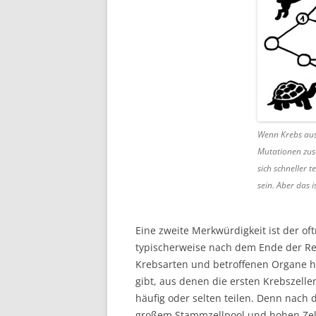
Wenn Krebs aus
Mutationen zu
sich schneller t
sein. Aber das i
Eine zweite Merkwürdigkeit ist der o
typischerweise nach dem Ende der Re
Krebsarten und betroffenen Organe h
gibt, aus denen die ersten Krebszell
häufig oder selten teilen. Denn nac
großem Stammzellpool und hohen Zell