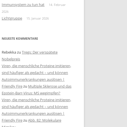
Immunsystem zu tun hat
14. Februar
2026
Lichtgruppe
15. Januar 2026
NEUESTE KOMMENTARE
Rebekka
zu
Tregs: Der verspätete
Nobelpreis
Viren, die menschliche Proteine imitieren,
sind häufiger als gedacht – und können
Autoimmunerkrankungen auslösen |
Friendly Fire
zu
Multiple Sklerose und das
Epstein-Barr-Virus: MS wegimpfen?
Viren, die menschliche Proteine imitieren,
sind häufiger als gedacht – und können
Autoimmunerkrankungen auslösen |
Friendly Fire
zu
Abb. 82: Molekulare