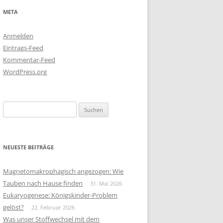
META
Anmelden
Eintrags-Feed
Kommentar-Feed
WordPress.org
Suchen
nach:
NEUESTE BEITRÄGE
Magnetomakrophagisch angezogen: Wie
Tauben nach Hause finden
31. Mai 2026
Eukaryogenese: Königskinder-Problem
gelöst?
22. Februar 2026
Was unser Stoffwechsel mit dem