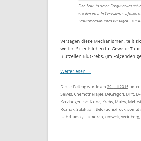
Eine Zelle, in deren Erbgut etwas schi
werden oder in Seneszenz verfallen 
Schutzmechanismen versagen – zur Kr
Versagen diese Mechanismen, teilt sic
weiter. So entstehen im Gewebe Tumor
Blutzellen Blutkrebs. (Im Folgenden 
Weiterlesen
→
Dieser Beitrag wurde am
30. Juli 2016
unter
Selves
,
Chemotherapie
,
DeGregori
,
Drift
,
Ev
Karzinogenese
,
Klone
,
Krebs
,
Maley
,
Mehrs
Rozhok
,
Selektion
,
Selektionsdruck
,
somati
Dobzhansky
,
Tumoren
,
Umwelt
,
Weinberg
,