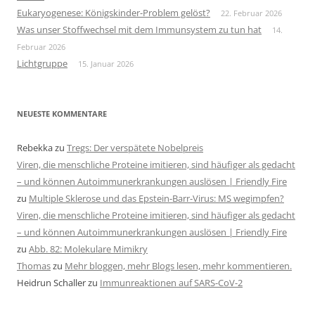
Eukaryogenese: Königskinder-Problem gelöst?
22. Februar 2026
Was unser Stoffwechsel mit dem Immunsystem zu tun hat
14.
Februar 2026
Lichtgruppe
15. Januar 2026
NEUESTE KOMMENTARE
Rebekka
zu
Tregs: Der verspätete Nobelpreis
Viren, die menschliche Proteine imitieren, sind häufiger als gedacht
– und können Autoimmunerkrankungen auslösen | Friendly Fire
zu
Multiple Sklerose und das Epstein-Barr-Virus: MS wegimpfen?
Viren, die menschliche Proteine imitieren, sind häufiger als gedacht
– und können Autoimmunerkrankungen auslösen | Friendly Fire
zu
Abb. 82: Molekulare Mimikry
Thomas
zu
Mehr bloggen, mehr Blogs lesen, mehr kommentieren.
Heidrun Schaller
zu
Immunreaktionen auf SARS-CoV-2