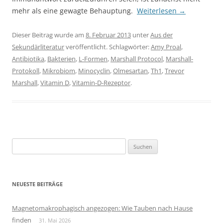
mehr als eine gewagte Behauptung.
Weiterlesen
→
Dieser Beitrag wurde am
8. Februar 2013
unter
Aus der
Sekundärliteratur
veröffentlicht. Schlagwörter:
Amy Proal
,
Antibiotika
,
Bakterien
,
L-Formen
,
Marshall Protocol
,
Marshall-
Protokoll
,
Mikrobiom
,
Minocyclin
,
Olmesartan
,
Th1
,
Trevor
Marshall
,
Vitamin D
,
Vitamin-D-Rezeptor
.
Suchen
nach:
NEUESTE BEITRÄGE
Magnetomakrophagisch angezogen: Wie Tauben nach Hause
finden
31. Mai 2026