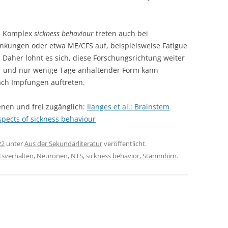
m Komplex
sickness behaviour
treten auch bei
kungen oder etwa ME/CFS auf, beispielsweise Fatigue
 Daher lohnt es sich, diese Forschungsrichtung weiter
ter und nur wenige Tage anhaltender Form kann
ach Impfungen auftreten.
nen und frei zugänglich:
Ilanges et al.: Brainstem
pects of sickness behaviour
22
unter
Aus der Sekundärliteratur
veröffentlicht.
tsverhalten
,
Neuronen
,
NTS
,
sickness behavior
,
Stammhirn
.