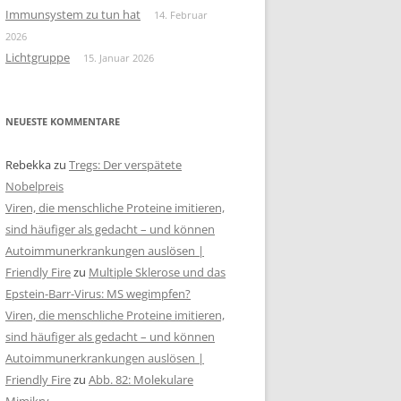
Immunsystem zu tun hat
14. Februar
2026
Lichtgruppe
15. Januar 2026
NEUESTE KOMMENTARE
Rebekka
zu
Tregs: Der verspätete
Nobelpreis
Viren, die menschliche Proteine imitieren,
sind häufiger als gedacht – und können
Autoimmunerkrankungen auslösen |
Friendly Fire
zu
Multiple Sklerose und das
Epstein-Barr-Virus: MS wegimpfen?
Viren, die menschliche Proteine imitieren,
sind häufiger als gedacht – und können
Autoimmunerkrankungen auslösen |
Friendly Fire
zu
Abb. 82: Molekulare