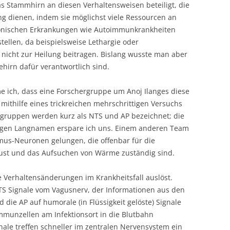
 Stammhirn an diesen Verhaltensweisen beteiligt, die
g dienen, indem sie möglichst viele Ressourcen an
onischen Erkrankungen wie Autoimmunkrankheiten
tellen, da beispielsweise Lethargie oder
nicht zur Heilung beitragen. Bislang wusste man aber
irn dafür verantwortlich sind.
 ich, dass eine Forschergruppe um Anoj Ilanges diese
thilfe eines trickreichen mehrschrittigen Versuchs
lgruppen werden kurz als NTS und AP bezeichnet; die
tigen Langnamen erspare ich uns. Einem anderen Team
mus-Neuronen gelungen, die offenbar für die
lust und das Aufsuchen von Wärme zuständig sind.
e Verhaltensänderungen im Krankheitsfall auslöst.
S Signale vom Vagusnerv, der Informationen aus den
die AP auf humorale (in Flüssigkeit gelöste) Signale
 Immunzellen am Infektionsort in die Blutbahn
ale treffen schneller im zentralen Nervensystem ein