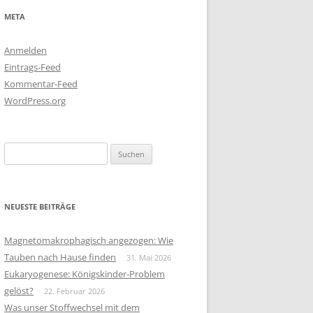
META
Anmelden
Eintrags-Feed
Kommentar-Feed
WordPress.org
Suchen
nach:
NEUESTE BEITRÄGE
Magnetomakrophagisch angezogen: Wie
Tauben nach Hause finden
31. Mai 2026
Eukaryogenese: Königskinder-Problem
gelöst?
22. Februar 2026
Was unser Stoffwechsel mit dem