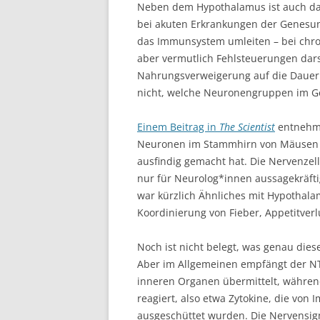
Neben dem Hypothalamus ist auch das
bei akuten Erkrankungen der Genesun
das Immunsystem umleiten – bei chr
aber vermutlich Fehlsteuerungen dars
Nahrungsverweigerung auf die Dauer 
nicht, welche Neuronengruppen im Geh
Einem Beitrag in
The Scientist
entnehme
Neuronen im Stammhirn von Mäusen mi
ausfindig gemacht hat. Die Nervenzel
nur für Neurolog*innen aussagekräf
war kürzlich Ähnliches mit Hypothala
Koordinierung von Fieber, Appetitver
Noch ist nicht belegt, was genau dies
Aber im Allgemeinen empfängt der NT
inneren Organen übermittelt, während 
reagiert, also etwa Zytokine, die von
ausgeschüttet wurden. Die Nervensign