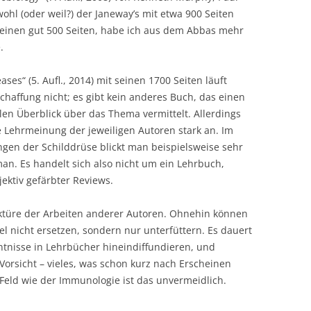
ohl (oder weil?) der Janeway’s mit etwa 900 Seiten
seinen gut 500 Seiten, habe ich aus dem Abbas mehr
.
s“ (5. Aufl., 2014) mit seinen 1700 Seiten läuft
chaffung nicht; es gibt kein anderes Buch, das einen
n Überblick über das Thema vermittelt. Allerdings
 Lehrmeinung der jeweiligen Autoren stark an. Im
gen der Schilddrüse blickt man beispielsweise sehr
an. Es handelt sich also nicht um ein Lehrbuch,
ktiv gefärbter Reviews.
ektüre der Arbeiten anderer Autoren. Ohnehin können
el nicht ersetzen, sondern nur unterfüttern. Es dauert
nntnisse in Lehrbücher hineindiffundieren, und
 Vorsicht – vieles, was schon kurz nach Erscheinen
 Feld wie der Immunologie ist das unvermeidlich.