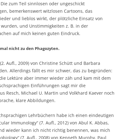
Die zum Teil sinnlosen oder ungeschickt
en, bemerkenswert witzlosen Cartoons, das
eder und lieblos wirkt, der plötzliche Einsatz von
rt wurden, und Unstimmigkeiten z. B. in der
chen auf mich keinen guten Eindruck.
 mal nicht zu den Phagozyten.
. Aufl., 2009) von Christine Schütt und Barbara
den. Allerdings fällt es mir schwer, das zu begründen:
 die Lektüre aber immer wieder zäh und kam mit dem
schsprachigen Einführungen sagt mir die
us Resch, Michael U. Martin und Volkhard Kaever noch
prache, klare Abbildungen.
chsprachigen Lehrbüchern habe ich einen eindeutigen
cular Immunology“ (7. Aufl., 2012) von Abul K. Abbas,
Und wieder kann ich nicht richtig benennen, was mich
iology“ (7. Aufl., 2008) von Kenneth Murphy, Paul