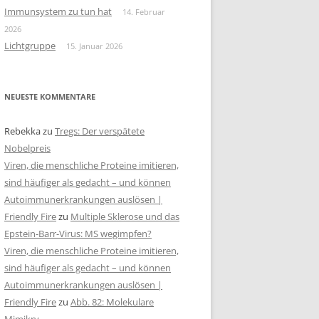
Immunsystem zu tun hat
14. Februar
2026
Lichtgruppe
15. Januar 2026
NEUESTE KOMMENTARE
Rebekka
zu
Tregs: Der verspätete
Nobelpreis
Viren, die menschliche Proteine imitieren,
sind häufiger als gedacht – und können
Autoimmunerkrankungen auslösen |
Friendly Fire
zu
Multiple Sklerose und das
Epstein-Barr-Virus: MS wegimpfen?
Viren, die menschliche Proteine imitieren,
sind häufiger als gedacht – und können
Autoimmunerkrankungen auslösen |
Friendly Fire
zu
Abb. 82: Molekulare