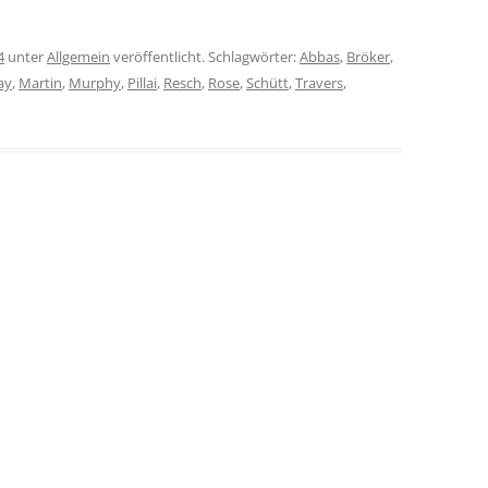
4
unter
Allgemein
veröffentlicht. Schlagwörter:
Abbas
,
Bröker
,
ay
,
Martin
,
Murphy
,
Pillai
,
Resch
,
Rose
,
Schütt
,
Travers
,