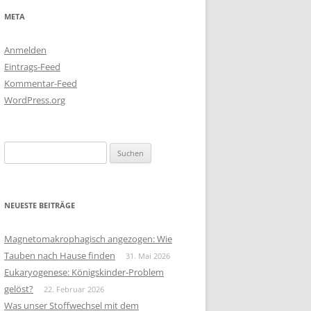
META
Anmelden
Eintrags-Feed
Kommentar-Feed
WordPress.org
Suchen
nach:
NEUESTE BEITRÄGE
Magnetomakrophagisch angezogen: Wie
Tauben nach Hause finden
31. Mai 2026
Eukaryogenese: Königskinder-Problem
gelöst?
22. Februar 2026
Was unser Stoffwechsel mit dem