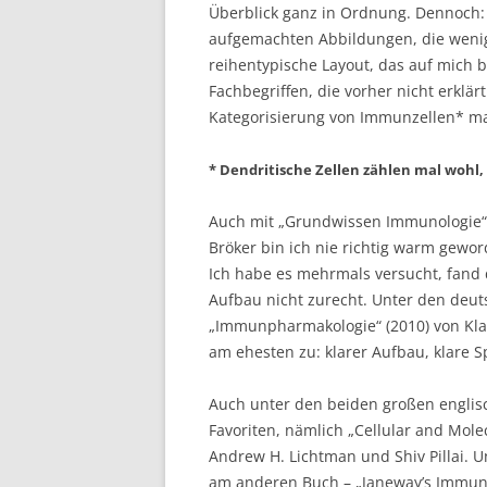
Überblick ganz in Ordnung. Dennoch: 
aufgemachten Abbildungen, die wenig
reihentypische Layout, das auf mich bi
Fachbegriffen, die vorher nicht erklä
Kategorisierung von Immunzellen* ma
* Dendritische Zellen zählen mal wohl,
Auch mit „Grundwissen Immunologie“(2
Bröker bin ich nie richtig warm gewor
Ich habe es mehrmals versucht, fand
Aufbau nicht zurecht. Unter den deut
„Immunpharmakologie“ (2010) von Kla
am ehesten zu: klarer Aufbau, klare S
Auch unter den beiden großen englis
Favoriten, nämlich „Cellular and Mole
Andrew H. Lichtman und Shiv Pillai. 
am anderen Buch – „Janeway’s Immunob