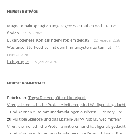
NEUESTE BEITRÄGE
Magnetomakrophagisch angezogen: Wie Tauben nach Hause
finden
31. Mai 2026
Eukaryogenese: Königskinder-Problem gelöst?
22. Februar 2026
Was unser Stoffwechsel mit dem Immunsystem zu tun hat
14.
Februar 2026
Lichtgruppe
15. Januar 2026
NEUESTE KOMMENTARE
Rebekka
zu
Tregs: Der verspätete Nobelpreis
Viren, die menschliche Proteine imitieren, sind häufiger als gedacht
– und können Autoimmunerkrankungen auslösen | Friendly Fire
zu
Multiple Sklerose und das Epstein-Barr-Virus: MS wegimpfen?
Viren, die menschliche Proteine imitieren, sind häufiger als gedacht
– und können Autoimmunerkrankungen auslösen | Friendly Fire