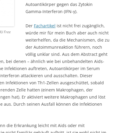
Autoantikörper gegen das Zytokin
Gamma-Interferon (IFN-γ).
Der
Fachartikel
ist nicht frei zugänglich,
NU Free
würde mir für mein Buch aber auch nicht
weiterhelfen, da die Mechanismen, die zu
der Autoimmunreaktion führern, noch
völlig unklar sind. Aus dem Abstract geht
en, bei denen – ähnlich wie bei unbehandelten Aids-
he Infektionen auftreten, Autoantikörper im Serum
terferon attackieren und ausschalten. Dieser
len Infektionen von Th1-Zellen ausgeschüttet, sobald
ierenden Zelle hatten (einem Makrophagen, der
ungen hat). Er aktiviert weitere Makrophagen und löst
ide aus. Durch seinen Ausfall können die Infektionen
n die Erkrankung leicht mit Aids oder mit
 nicht familiär gehäuft auftritt, ist sie wohl nicht im