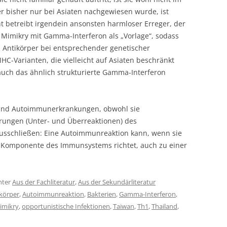
r bisher nur bei Asiaten nachgewiesen wurde, ist
cht betreibt irgendein ansonsten harmloser Erreger, der
re Mimikry mit Gamma-Interferon als „Vorlage“, sodass
 Antikörper bei entsprechender genetischer
MHC-Varianten, die vielleicht auf Asiaten beschränkt
auch das ähnlich strukturierte Gamma-Interferon
 und Autoimmunerkrankungen, obwohl sie
ungen (Unter- und Überreaktionen) des
usschließen: Eine Autoimmunreaktion kann, wenn sie
 Komponente des Immunsystems richtet, auch zu einer
nter
Aus der Fachliteratur
,
Aus der Sekundärliteratur
körper
,
Autoimmunreaktion
,
Bakterien
,
Gamma-Interferon
,
imikry
,
opportunistische Infektionen
,
Taiwan
,
Th1
,
Thailand
,