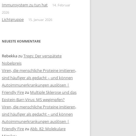
Immunsystem zu tun hat
14. Februar
2026
Lichtgruppe
15. Januar 2026
NEUESTE KOMMENTARE
Rebekka
zu
Tregs: Der verspätete
Nobelpreis
Viren, die menschliche Proteine imitieren,
sind häufiger als gedacht – und können
Autoimmunerkrankungen auslösen |
Friendly Fire
zu
Multiple Sklerose und das
Epstein-Barr-Virus: MS wegimpfen?
Viren, die menschliche Proteine imitieren,
sind häufiger als gedacht – und können
Autoimmunerkrankungen auslösen |
Friendly Fire
zu
Abb. 82: Molekulare