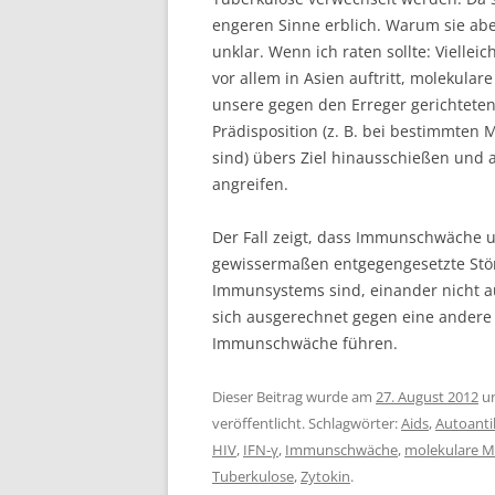
engeren Sinne erblich. Warum sie abe
unklar. Wenn ich raten sollte: Viellei
vor allem in Asien auftritt, molekula
unsere gegen den Erreger gerichteten
Prädisposition (z. B. bei bestimmten 
sind) übers Ziel hinausschießen und 
angreifen.
Der Fall zeigt, dass Immunschwäche
gewissermaßen entgegengesetzte Stör
Immunsystems sind, einander nicht a
sich ausgerechnet gegen eine andere
Immunschwäche führen.
Dieser Beitrag wurde am
27. August 2012
u
veröffentlicht. Schlagwörter:
Aids
,
Autoanti
HIV
,
IFN-γ
,
Immunschwäche
,
molekulare M
Tuberkulose
,
Zytokin
.