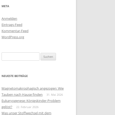
META
Anmelden
Eintrags-Feed
Kommentar-Feed
WordPress.org
Suchen
nach:
NEUESTE BEITRÄGE
Magnetomakrophagisch angezogen: Wie
Tauben nach Hause finden
31. Mai 2026
Eukaryogenese: Königskinder-Problem
gelöst?
22. Februar 2026
Was unser Stoffwechsel mit dem