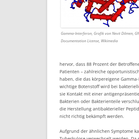
Gamma-Interferon, Grafik von Nevit Dilmen, G
Documentation License, Wikimedia
hervor, dass 88 Prozent der Betroffen
Patienten – zahlreiche opportunistisc
haben, die das körpereigene Gamma-In
wichtige Botenstoff wird bei bakteriel
sie Kontakt mit einer antigenpräsent
Bakterien oder Bakterienteile verschl
die Herstellung antibakterieller Pept
nicht richtig bekämpft werden.
Aufgrund der ähnlichen Symptome kan
Tuberkulose verwechselt werden. Da sie