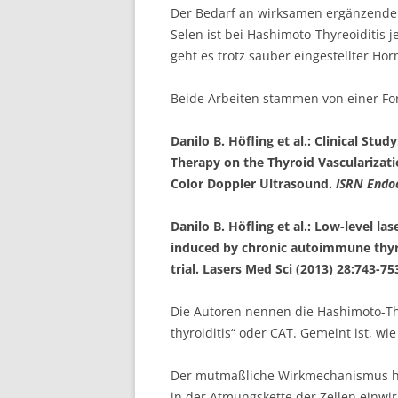
Der Bedarf an wirksamen ergänzenden
Selen ist bei Hashimoto-Thyreoiditis 
geht es trotz sauber eingestellter Ho
Beide Arbeiten stammen von einer For
Danilo B. Höfling et al.: Clinical Stu
Therapy on the Thyroid Vasculariza
Color Doppler Ultrasound.
ISRN Endo
Danilo B. Höfling et al.: Low-level l
induced by chronic autoimmune thyroi
trial. Lasers Med Sci (2013) 28:743-753
Die Autoren nennen die Hashimoto-Th
thyroiditis“ oder CAT. Gemeint ist, wi
Der mutmaßliche Wirkmechanismus hint
in der Atmungskette der Zellen einwi