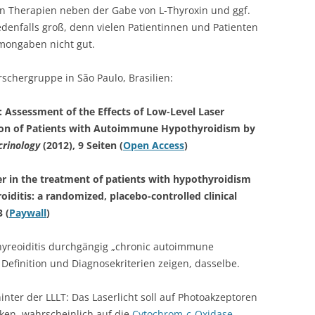
 Therapien neben der Gabe von L-Thyroxin und ggf.
jedenfalls groß, denn vielen Patientinnen und Patienten
rmongaben nicht gut.
schergruppe in São Paulo, Brasilien:
dy: Assessment of the Effects of Low-Level Laser
tion of Patients with Autoimmune Hypothyroidism by
crinology
(2012), 9 Seiten (
Open Access
)
aser in the treatment of patients with hypothyroidism
ditis: a randomized, placebo-controlled clinical
 (
Paywall
)
yreoiditis durchgängig „chronic autoimmune
e Definition und Diagnosekriterien zeigen, dasselbe.
er der LLLT: Das Laserlicht soll auf Photoakzeptoren
rken, wahrscheinlich auf die
Cytochrom-c-Oxidase
.