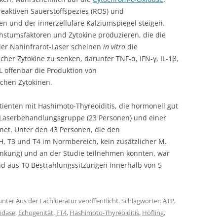
reaktiven Sauerstoffspezies (ROS) und
en und der innerzelluläre Kalziumspiegel steigen.
hstumsfaktoren und Zytokine produzieren, die die
der Nahinfrarot-Laser scheinen
in vitro
die
her Zytokine zu senken, darunter TNF-α, IFN-γ, IL-1β,
LLL offenbar die Produktion von
chen Zytokinen.
tienten mit Hashimoto-Thyreoiditis, die hormonell gut
r Laserbehandlungsgruppe (23 Personen) und einer
net. Unter den 43 Personen, die den
SH, T3 und T4 im Normbereich, kein zusätzlicher M.
nkung) und an der Studie teilnehmen konnten, war
d aus 10 Bestrahlungssitzungen innerhalb von 5
unter
Aus der Fachliteratur
veröffentlicht. Schlagwörter:
ATP
,
idase
,
Echogenität
,
FT4
,
Hashimoto-Thyreoiditis
,
Höfling
,