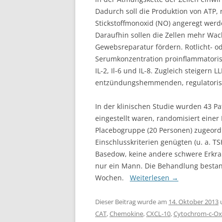
Dadurch soll die Produktion von ATP, 
Stickstoffmonoxid (NO) angeregt werd
Daraufhin sollen die Zellen mehr Wac
Gewebsreparatur fördern. Rotlicht- o
Serumkonzentration proinflammatorisc
IL-2, Il-6 und IL-8. Zugleich steigern 
entzündungshemmenden, regulatoris
In der klinischen Studie wurden 43 Pa
eingestellt waren, randomisiert eine
Placebogruppe (20 Personen) zugeord
Einschlusskriterien genügten (u. a. T
Basedow, keine andere schwere Erkra
nur ein Mann. Die Behandlung bestan
Wochen.
Weiterlesen
→
Dieser Beitrag wurde am
14. Oktober 2013
CAT
,
Chemokine
,
CXCL-10
,
Cytochrom-c-Ox