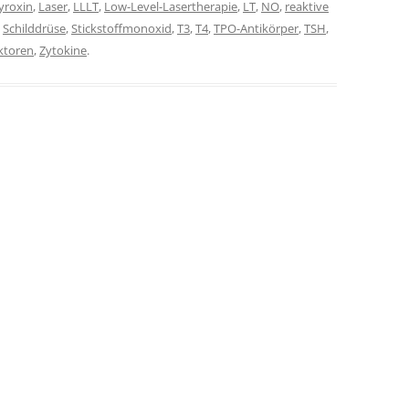
yroxin
,
Laser
,
LLLT
,
Low-Level-Lasertherapie
,
LT
,
NO
,
reaktive
,
Schilddrüse
,
Stickstoffmonoxid
,
T3
,
T4
,
TPO-Antikörper
,
TSH
,
ktoren
,
Zytokine
.