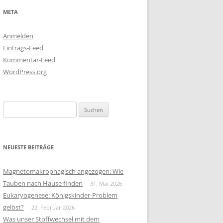
META
Anmelden
Eintrags-Feed
Kommentar-Feed
WordPress.org
Suchen
nach:
NEUESTE BEITRÄGE
Magnetomakrophagisch angezogen: Wie
Tauben nach Hause finden
31. Mai 2026
Eukaryogenese: Königskinder-Problem
gelöst?
22. Februar 2026
Was unser Stoffwechsel mit dem