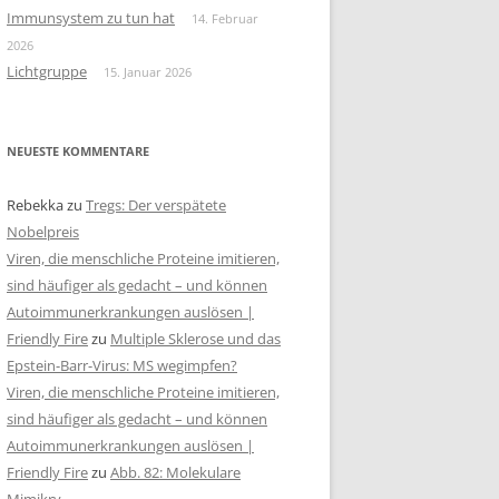
Immunsystem zu tun hat
14. Februar
2026
Lichtgruppe
15. Januar 2026
NEUESTE KOMMENTARE
Rebekka
zu
Tregs: Der verspätete
Nobelpreis
Viren, die menschliche Proteine imitieren,
sind häufiger als gedacht – und können
Autoimmunerkrankungen auslösen |
Friendly Fire
zu
Multiple Sklerose und das
Epstein-Barr-Virus: MS wegimpfen?
Viren, die menschliche Proteine imitieren,
sind häufiger als gedacht – und können
Autoimmunerkrankungen auslösen |
Friendly Fire
zu
Abb. 82: Molekulare