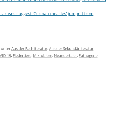
 viruses suggest ‘German measles’ jumped from
unter
Aus der Fachliteratur
,
Aus der Sekundärliteratur
,
VID-19
,
Fledertiere
,
Mikrobiom
,
Neandertaler
,
Pathogene
,