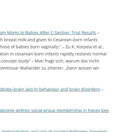
rom Moms to Babies After C-Section: Trial Results
–
h breast milk and given to Cesarean-born infants
ose of babies born vaginally.“ – Zu K. Korpela et al.,
ation in cesarean-born infants rapidly restores normal
-concept study” – Man fragt sich, warum das nicht
ommissar Wallander zu zitieren: „Dann wissen wir
obiota–brain axis in behaviour and brain disorders
–
robiome defines social group membership in honey bee
, Interpretation and Use of Ancient Pathogen Genomes