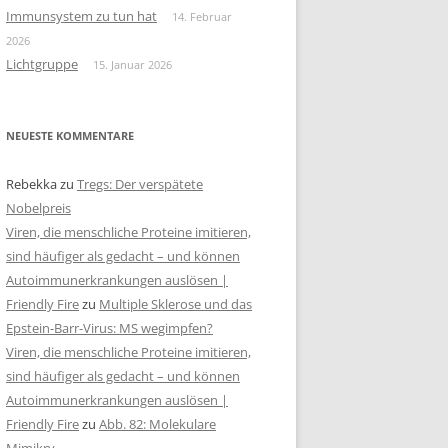
Immunsystem zu tun hat
14. Februar
2026
Lichtgruppe
15. Januar 2026
NEUESTE KOMMENTARE
Rebekka
zu
Tregs: Der verspätete
Nobelpreis
Viren, die menschliche Proteine imitieren,
sind häufiger als gedacht – und können
Autoimmunerkrankungen auslösen |
Friendly Fire
zu
Multiple Sklerose und das
Epstein-Barr-Virus: MS wegimpfen?
Viren, die menschliche Proteine imitieren,
sind häufiger als gedacht – und können
Autoimmunerkrankungen auslösen |
Friendly Fire
zu
Abb. 82: Molekulare