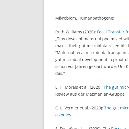
Mikrobiom, Humanpathogene:
Ruth Williams (2020):
Fecal Transfer f
„Tiny doses of maternal poo mixed wit
makes their gut microbiota resemble th
“Maternal fecal microbiota transplant
gut microbial development: a proof-of
schon vor Jahren geklärt wurde. Um K
das.“
L. H. Morais et al. (2020):
The gut micr
Review aus der Mazmanian-Gruppe
C. L. Vernier et al. (2020):
The gut mic
colonies
S. Duchêne et al. (2020):
The Recovery