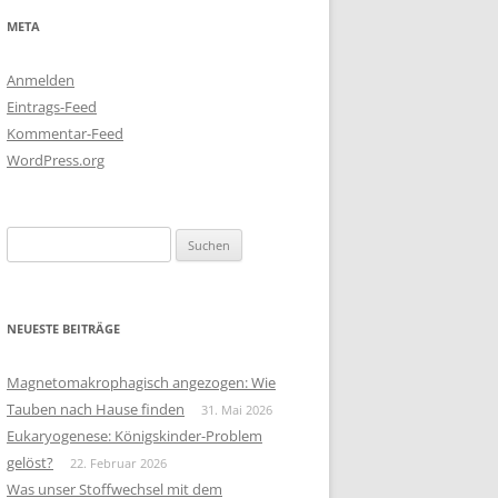
META
Anmelden
Eintrags-Feed
Kommentar-Feed
WordPress.org
Suchen
nach:
NEUESTE BEITRÄGE
Magnetomakrophagisch angezogen: Wie
Tauben nach Hause finden
31. Mai 2026
Eukaryogenese: Königskinder-Problem
gelöst?
22. Februar 2026
Was unser Stoffwechsel mit dem