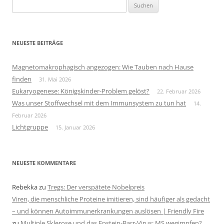
Suchen
nach:
NEUESTE BEITRÄGE
Magnetomakrophagisch angezogen: Wie Tauben nach Hause
finden
31. Mai 2026
Eukaryogenese: Königskinder-Problem gelöst?
22. Februar 2026
Was unser Stoffwechsel mit dem Immunsystem zu tun hat
14.
Februar 2026
Lichtgruppe
15. Januar 2026
NEUESTE KOMMENTARE
Rebekka
zu
Tregs: Der verspätete Nobelpreis
Viren, die menschliche Proteine imitieren, sind häufiger als gedacht
– und können Autoimmunerkrankungen auslösen | Friendly Fire
zu
Multiple Sklerose und das Epstein-Barr-Virus: MS wegimpfen?