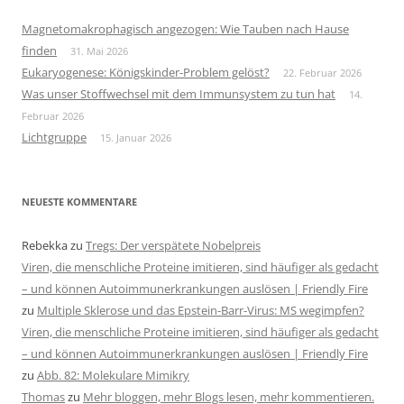
Magnetomakrophagisch angezogen: Wie Tauben nach Hause
finden
31. Mai 2026
Eukaryogenese: Königskinder-Problem gelöst?
22. Februar 2026
Was unser Stoffwechsel mit dem Immunsystem zu tun hat
14.
Februar 2026
Lichtgruppe
15. Januar 2026
NEUESTE KOMMENTARE
Rebekka
zu
Tregs: Der verspätete Nobelpreis
Viren, die menschliche Proteine imitieren, sind häufiger als gedacht
– und können Autoimmunerkrankungen auslösen | Friendly Fire
zu
Multiple Sklerose und das Epstein-Barr-Virus: MS wegimpfen?
Viren, die menschliche Proteine imitieren, sind häufiger als gedacht
– und können Autoimmunerkrankungen auslösen | Friendly Fire
zu
Abb. 82: Molekulare Mimikry
Thomas
zu
Mehr bloggen, mehr Blogs lesen, mehr kommentieren.