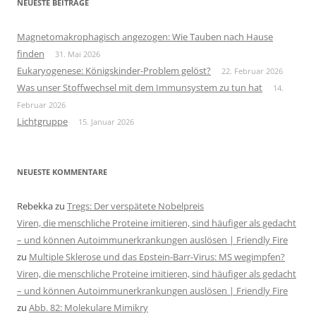
NEUESTE BEITRÄGE
Magnetomakrophagisch angezogen: Wie Tauben nach Hause
finden
31. Mai 2026
Eukaryogenese: Königskinder-Problem gelöst?
22. Februar 2026
Was unser Stoffwechsel mit dem Immunsystem zu tun hat
14.
Februar 2026
Lichtgruppe
15. Januar 2026
NEUESTE KOMMENTARE
Rebekka
zu
Tregs: Der verspätete Nobelpreis
Viren, die menschliche Proteine imitieren, sind häufiger als gedacht
– und können Autoimmunerkrankungen auslösen | Friendly Fire
zu
Multiple Sklerose und das Epstein-Barr-Virus: MS wegimpfen?
Viren, die menschliche Proteine imitieren, sind häufiger als gedacht
– und können Autoimmunerkrankungen auslösen | Friendly Fire
zu
Abb. 82: Molekulare Mimikry