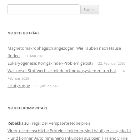
Suchen
nach:
NEUESTE BEITRÄGE
Magnetomakrophagisch angezogen: Wie Tauben nach Hause
finden
31. Mai 2026
Eukaryogenese: Königskinder-Problem gelöst?
22. Februar 2026
Was unser Stoffwechsel mit dem Immunsystem zu tun hat
14.
Februar 2026
Lichtgruppe
15. Januar 2026
NEUESTE KOMMENTARE
Rebekka
zu
Tregs: Der verspätete Nobelpreis
Viren, die menschliche Proteine imitieren, sind häufiger als gedacht
– und können Autoimmunerkrankungen auslösen | Friendly Fire