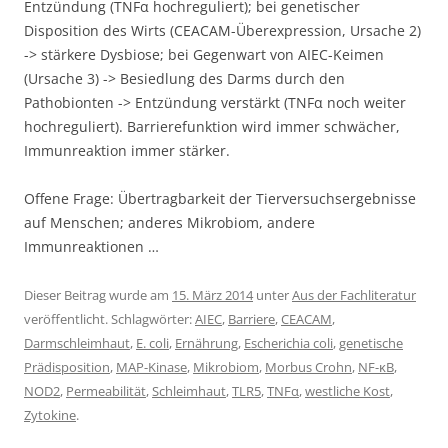
Entzündung (TNFα hochreguliert); bei genetischer
Disposition des Wirts (CEACAM-Überexpression, Ursache 2)
-> stärkere Dysbiose; bei Gegenwart von AIEC-Keimen
(Ursache 3) -> Besiedlung des Darms durch den
Pathobionten -> Entzündung verstärkt (TNFα noch weiter
hochreguliert). Barrierefunktion wird immer schwächer,
Immunreaktion immer stärker.
Offene Frage: Übertragbarkeit der Tierversuchsergebnisse
auf Menschen; anderes Mikrobiom, andere
Immunreaktionen …
Dieser Beitrag wurde am
15. März 2014
unter
Aus der Fachliteratur
veröffentlicht. Schlagwörter:
AIEC
,
Barriere
,
CEACAM
,
Darmschleimhaut
,
E. coli
,
Ernährung
,
Escherichia coli
,
genetische
Prädisposition
,
MAP-Kinase
,
Mikrobiom
,
Morbus Crohn
,
NF-κB
,
NOD2
,
Permeabilität
,
Schleimhaut
,
TLR5
,
TNFα
,
westliche Kost
,
Zytokine
.