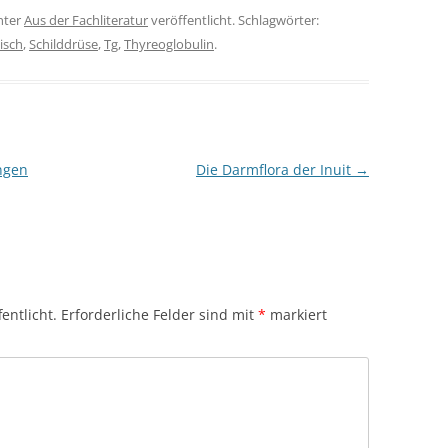
nter
Aus der Fachliteratur
veröffentlicht. Schlagwörter:
isch
,
Schilddrüse
,
Tg
,
Thyreoglobulin
.
ngen
Die Darmflora der Inuit
→
entlicht.
Erforderliche Felder sind mit
*
markiert