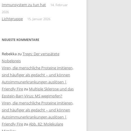
Immunsystem zu tun hat
14. Februar
2026
Lichtgruppe
15. Januar 2026
NEUESTE KOMMENTARE
Rebekka
zu
Tregs: Der verspätete
Nobelpreis
Viren, die menschliche Proteine imitieren,
sind häufiger als gedacht – und können
Autoimmunerkrankungen auslösen |
Friendly Fire
zu
Multiple Sklerose und das
Epstein-Barr-Virus: MS wegimpfen?
Viren, die menschliche Proteine imitieren,
sind häufiger als gedacht – und können
Autoimmunerkrankungen auslösen |
Friendly Fire
zu
Abb. 82: Molekulare