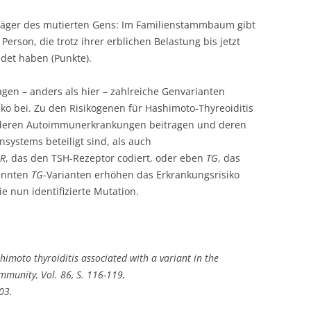
Träger des mutierten Gens: Im Familienstammbaum gibt
erson, die trotz ihrer erblichen Belastung bis jetzt
ldet haben (Punkte).
agen – anders als hier – zahlreiche Genvarianten
ko bei. Zu den Risikogenen für Hashimoto-Thyreoiditis
anderen Autoimmunerkrankungen beitragen und deren
systems beteiligt sind, als auch
R
, das den TSH-Rezeptor codiert, oder eben
TG
, das
kannten
TG
-Varianten erhöhen das Erkrankungsrisiko
e nun identifizierte Mutation.
himoto thyroiditis associated with a variant in the
mmunity, Vol. 86, S. 116-119,
03.