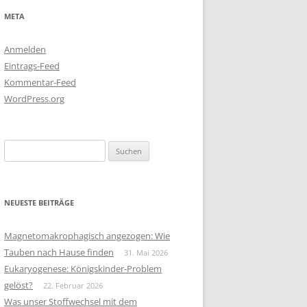
META
Anmelden
Eintrags-Feed
Kommentar-Feed
WordPress.org
Suchen
nach:
NEUESTE BEITRÄGE
Magnetomakrophagisch angezogen: Wie
Tauben nach Hause finden
31. Mai 2026
Eukaryogenese: Königskinder-Problem
gelöst?
22. Februar 2026
Was unser Stoffwechsel mit dem