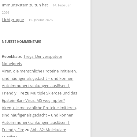
Immunsystem zu tun hat
14. Februar
2026
Lichtgruppe
15. Januar 2026
NEUESTE KOMMENTARE
Rebekka
zu
Tregs: Der verspätete
Nobelpreis
Viren, die menschliche Proteine imitieren,
sind häufiger als gedacht – und können
Autoimmunerkrankungen auslösen |
Friendly Fire
zu
Multiple Sklerose und das
Epstein-Barr-Virus: MS wegimpfen?
Viren, die menschliche Proteine imitieren,
sind häufiger als gedacht – und können
Autoimmunerkrankungen auslösen |
Friendly Fire
zu
Abb. 82: Molekulare