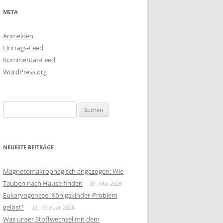
META
Anmelden
Eintrags-Feed
Kommentar-Feed
WordPress.org
Suchen
nach:
NEUESTE BEITRÄGE
Magnetomakrophagisch angezogen: Wie
Tauben nach Hause finden
31. Mai 2026
Eukaryogenese: Königskinder-Problem
gelöst?
22. Februar 2026
Was unser Stoffwechsel mit dem