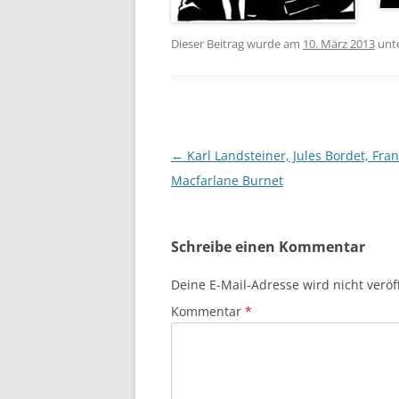
Dieser Beitrag wurde am
10. März 2013
unt
Beitragsnavigation
←
Karl Landsteiner, Jules Bordet, Fra
Macfarlane Burnet
Schreibe einen Kommentar
Deine E-Mail-Adresse wird nicht veröff
Kommentar
*