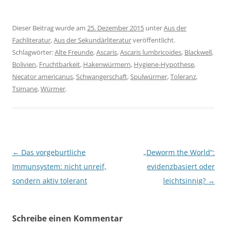
Dieser Beitrag wurde am
25. Dezember 2015
unter
Aus der
Fachliteratur
,
Aus der Sekundärliteratur
veröffentlicht.
Schlagwörter:
Alte Freunde
,
Ascaris
,
Ascaris lumbricoides
,
Blackwell
,
Bolivien
,
Fruchtbarkeit
,
Hakenwürmern
,
Hygiene-Hypothese
,
Necator americanus
,
Schwangerschaft
,
Spulwürmer
,
Toleranz
,
Tsimane
,
Würmer
.
Beitragsnavigation
←
Das vorgeburtliche
„Deworm the World“:
Immunsystem: nicht unreif,
evidenzbasiert oder
sondern aktiv tolerant
leichtsinnig?
→
Schreibe einen Kommentar