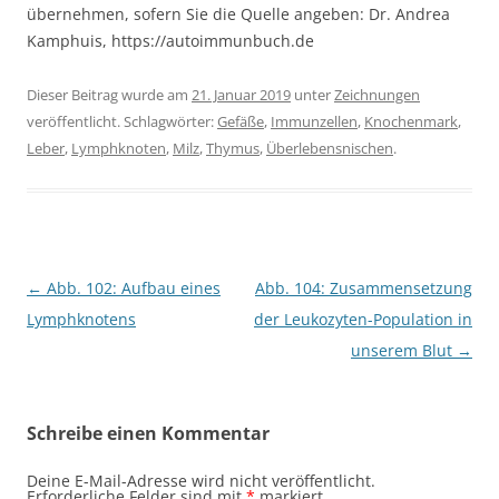
übernehmen, sofern Sie die Quelle angeben: Dr. Andrea
Kamphuis, https://autoimmunbuch.de
Dieser Beitrag wurde am
21. Januar 2019
unter
Zeichnungen
veröffentlicht. Schlagwörter:
Gefäße
,
Immunzellen
,
Knochenmark
,
Leber
,
Lymphknoten
,
Milz
,
Thymus
,
Überlebensnischen
.
Beitragsnavigation
←
Abb. 102: Aufbau eines
Abb. 104: Zusammensetzung
Lymphknotens
der Leukozyten-Population in
unserem Blut
→
Schreibe einen Kommentar
Deine E-Mail-Adresse wird nicht veröffentlicht.
Erforderliche Felder sind mit
*
markiert