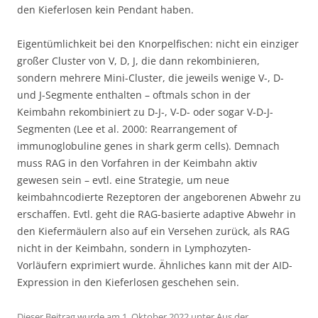
den Kieferlosen kein Pendant haben.
Eigentümlichkeit bei den Knorpelfischen: nicht ein einziger
großer Cluster von V, D, J, die dann rekombinieren,
sondern mehrere Mini-Cluster, die jeweils wenige V-, D-
und J-Segmente enthalten – oftmals schon in der
Keimbahn rekombiniert zu D-J-, V-D- oder sogar V-D-J-
Segmenten (Lee et al. 2000: Rearrangement of
immunoglobuline genes in shark germ cells). Demnach
muss RAG in den Vorfahren in der Keimbahn aktiv
gewesen sein – evtl. eine Strategie, um neue
keimbahncodierte Rezeptoren der angeborenen Abwehr zu
erschaffen. Evtl. geht die RAG-basierte adaptive Abwehr in
den Kiefermäulern also auf ein Versehen zurück, als RAG
nicht in der Keimbahn, sondern in Lymphozyten-
Vorläufern exprimiert wurde. Ähnliches kann mit der AID-
Expression in den Kieferlosen geschehen sein.
Dieser Beitrag wurde am
1. Oktober 2022
unter
Aus der