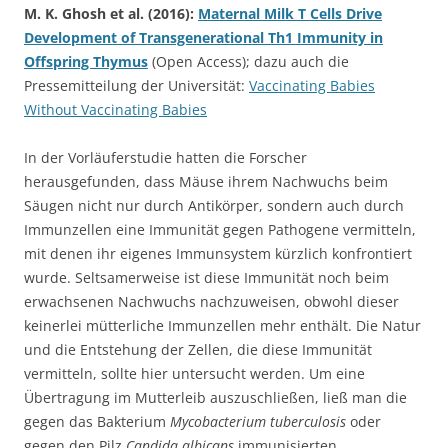
M. K. Ghosh et al. (2016):
Maternal Milk T Cells Drive
Development of Transgenerational Th1 Immunity in
Offspring Thymus
(Open Access); dazu auch die
Pressemitteilung der Universität:
Vaccinating Babies
Without Vaccinating Babies
In der Vorläuferstudie hatten die Forscher
herausgefunden, dass Mäuse ihrem Nachwuchs beim
Säugen nicht nur durch Antikörper, sondern auch durch
Immunzellen eine Immunität gegen Pathogene vermitteln,
mit denen ihr eigenes Immunsystem kürzlich konfrontiert
wurde. Seltsamerweise ist diese Immunität noch beim
erwachsenen Nachwuchs nachzuweisen, obwohl dieser
keinerlei mütterliche Immunzellen mehr enthält. Die Natur
und die Entstehung der Zellen, die diese Immunität
vermitteln, sollte hier untersucht werden. Um eine
Übertragung im Mutterleib auszuschließen, ließ man die
gegen das Bakterium
Mycobacterium tuberculosis
oder
gegen den Pilz
Candida albicans
immunisierten