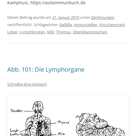
Kamphuis, https://autoimmunbuch.de
Dieser Beitrag wurde am
21. Januar 2019
unter
Zeichnungen
veröffentlicht. Schlagwörter:
Gefäße
,
Immunzellen
,
Knochenmark
,
Leber
,
Lymphknoten
,
Milz
,
Thymus
,
Überlebensnischen
.
Abb. 101: Die Lymphorgane
Schreibe eine Antwort