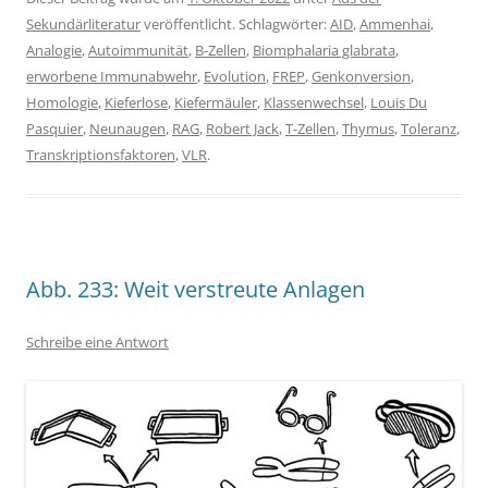
Sekundärliteratur
veröffentlicht. Schlagwörter:
AID
,
Ammenhai
,
Analogie
,
Autoimmunität
,
B-Zellen
,
Biomphalaria glabrata
,
erworbene Immunabwehr
,
Evolution
,
FREP
,
Genkonversion
,
Homologie
,
Kieferlose
,
Kiefermäuler
,
Klassenwechsel
,
Louis Du
Pasquier
,
Neunaugen
,
RAG
,
Robert Jack
,
T-Zellen
,
Thymus
,
Toleranz
,
Transkriptionsfaktoren
,
VLR
.
Abb. 233: Weit verstreute Anlagen
Schreibe eine Antwort