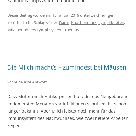
Kamphuis, https://autoimmunbuch.de
Dieser Beitrag wurde am
15. Januar 2019
unter
Zeichnungen
veröffentlicht. Schlagwörter:
Darm
,
Knochenmark
,
Lymphknoten
,
Milz
,
peripheres Lymphsystem
,
Thymus
.
Die Milch macht’s – zumindest bei Mäusen
Schreibe eine Antwort
Dass Muttermilch Antikörper enthält, die das Neugeborene
in den ersten Monaten vor Infektionen schützen, ist schon
länger bekannt. Aber Milch leistet noch mehr für das
Immunsystem des Nachwuchses, wie zwei neuere Arbeiten
zeigen: