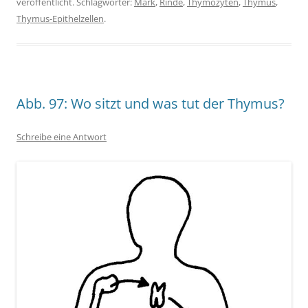
veröffentlicht. Schlagwörter:
Mark
,
Rinde
,
Thymozyten
,
Thymus
,
Thymus-Epithelzellen
.
Abb. 97: Wo sitzt und was tut der Thymus?
Schreibe eine Antwort