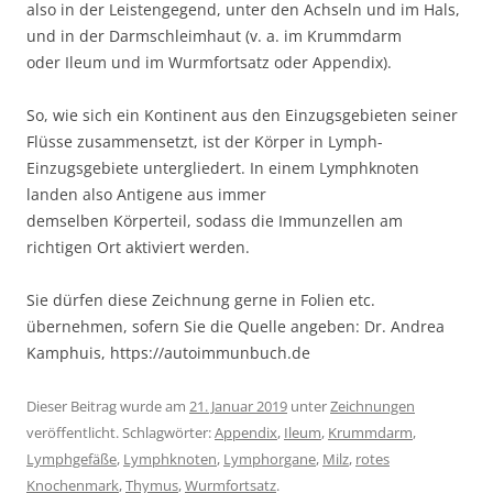
also in der Leistengegend, unter den Achseln und im Hals,
und in der Darmschleimhaut (v. a. im Krummdarm
oder Ileum und im Wurmfortsatz oder Appendix).
So, wie sich ein Kontinent aus den Einzugsgebieten seiner
Flüsse zusammensetzt, ist der Körper in Lymph-
Einzugsgebiete untergliedert. In einem Lymphknoten
landen also Antigene aus immer
demselben Körperteil, sodass die Immunzellen am
richtigen Ort aktiviert werden.
Sie dürfen diese Zeichnung gerne in Folien etc.
übernehmen, sofern Sie die Quelle angeben: Dr. Andrea
Kamphuis, https://autoimmunbuch.de
Dieser Beitrag wurde am
21. Januar 2019
unter
Zeichnungen
veröffentlicht. Schlagwörter:
Appendix
,
Ileum
,
Krummdarm
,
Lymphgefäße
,
Lymphknoten
,
Lymphorgane
,
Milz
,
rotes
Knochenmark
,
Thymus
,
Wurmfortsatz
.