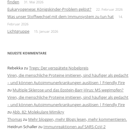
finden
31. Mai 2026
Eukaryogenese: Königskinder-Problem gelöst?
22. Februar 2026
Was unser Stoffwechsel mit dem Immunsystem zu tun hat
14.
Februar 2026
Lichtgruppe
15. Januar 2026
NEUESTE KOMMENTARE
Rebekka
zu
Tregs: Der verspätete Nobelpreis
Viren, die menschliche Proteine imitieren, sind häufiger als gedacht
– und können Autoimmunerkrankungen auslösen | Friendly Fire
zu
Multiple Sklerose und das Epstein-Barr-Virus: MS wegimpfen?
Viren, die menschliche Proteine imitieren, sind häufiger als gedacht
– und können Autoimmunerkrankungen auslösen | Friendly Fire
zu
Abb. 82: Molekulare Mimikry
Thomas
zu
Mehr bloggen, mehr Blogs lesen, mehr kommentieren.
Heidrun Schaller
zu
Immunreaktionen auf SARS-CoV-2