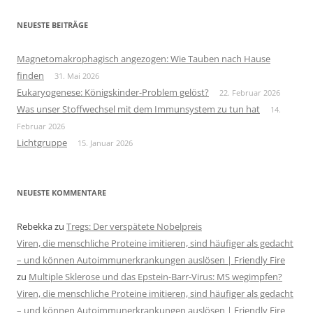
NEUESTE BEITRÄGE
Magnetomakrophagisch angezogen: Wie Tauben nach Hause
finden
31. Mai 2026
Eukaryogenese: Königskinder-Problem gelöst?
22. Februar 2026
Was unser Stoffwechsel mit dem Immunsystem zu tun hat
14.
Februar 2026
Lichtgruppe
15. Januar 2026
NEUESTE KOMMENTARE
Rebekka
zu
Tregs: Der verspätete Nobelpreis
Viren, die menschliche Proteine imitieren, sind häufiger als gedacht
– und können Autoimmunerkrankungen auslösen | Friendly Fire
zu
Multiple Sklerose und das Epstein-Barr-Virus: MS wegimpfen?
Viren, die menschliche Proteine imitieren, sind häufiger als gedacht
– und können Autoimmunerkrankungen auslösen | Friendly Fire