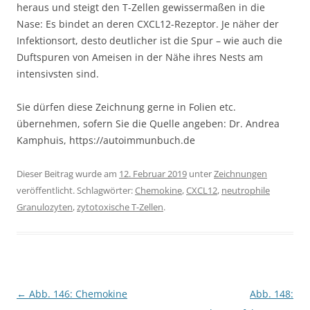
heraus und steigt den T-Zellen gewissermaßen in die
Nase: Es bindet an deren CXCL12-Rezeptor. Je näher der
Infektionsort, desto deutlicher ist die Spur – wie auch die
Duftspuren von Ameisen in der Nähe ihres Nests am
intensivsten sind.
Sie dürfen diese Zeichnung gerne in Folien etc.
übernehmen, sofern Sie die Quelle angeben: Dr. Andrea
Kamphuis, https://autoimmunbuch.de
Dieser Beitrag wurde am
12. Februar 2019
unter
Zeichnungen
veröffentlicht. Schlagwörter:
Chemokine
,
CXCL12
,
neutrophile
Granulozyten
,
zytotoxische T-Zellen
.
Beitragsnavigation
←
Abb. 146: Chemokine
Abb. 148: