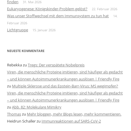
finden
31. Mai 2026
Eukaryogenese: Königskinder-Problem gelöst?
22. Februar 2026
Was unser Stoffwechsel mit dem Immunsystem zu tun hat
14.
Februar 2026
Lichtgruppe
15. Januar 2026
NEUESTE KOMMENTARE
Rebekka
zu
Tregs: Der verspätete Nobelpreis
Viren, die menschliche Proteine imitieren, sind häufiger als gedacht
– und können Autoimmunerkrankungen auslösen | Friendly Fire
zu
Multiple Sklerose und das Epstein-Barr-Virus: MS wegimpfen?
Viren, die menschliche Proteine imitieren, sind häufiger als gedacht
– und können Autoimmunerkrankungen auslösen | Friendly Fire
zu
Abb. 82: Molekulare Mimikry
Thomas
zu
Mehr bloggen, mehr Blogs lesen, mehr kommentieren.
Heidrun Schaller
zu
Immunreaktionen auf SARS-CoV-2