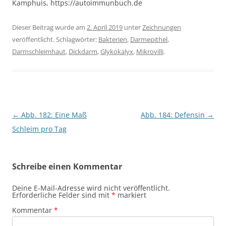
Kamphuis, https://autoimmunbuch.de
Dieser Beitrag wurde am
2. April 2019
unter
Zeichnungen
veröffentlicht. Schlagwörter:
Bakterien
,
Darmepithel
,
Darmschleimhaut
,
Dickdarm
,
Glykokalyx
,
Mikrovilli
.
Beitragsnavigation
←
Abb. 182: Eine Maß
Abb. 184: Defensin
→
Schleim pro Tag
Schreibe einen Kommentar
Deine E-Mail-Adresse wird nicht veröffentlicht.
Erforderliche Felder sind mit
*
markiert
Kommentar
*