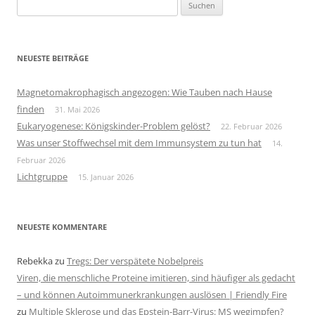
Suchen
nach:
NEUESTE BEITRÄGE
Magnetomakrophagisch angezogen: Wie Tauben nach Hause
finden
31. Mai 2026
Eukaryogenese: Königskinder-Problem gelöst?
22. Februar 2026
Was unser Stoffwechsel mit dem Immunsystem zu tun hat
14.
Februar 2026
Lichtgruppe
15. Januar 2026
NEUESTE KOMMENTARE
Rebekka
zu
Tregs: Der verspätete Nobelpreis
Viren, die menschliche Proteine imitieren, sind häufiger als gedacht
– und können Autoimmunerkrankungen auslösen | Friendly Fire
zu
Multiple Sklerose und das Epstein-Barr-Virus: MS wegimpfen?