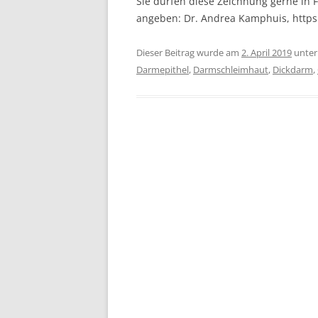
Sie dürfen diese Zeichnung gerne in F
angeben: Dr. Andrea Kamphuis, http
Dieser Beitrag wurde am
2. April 2019
unte
Darmepithel
,
Darmschleimhaut
,
Dickdarm
,