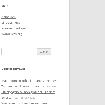
META
Anmelden
Eintrags-Feed
Kommentar-Feed
WordPress.org
Suchen
nach:
NEUESTE BEITRÄGE
Magnetomakrophagisch angezogen: Wie
Tauben nach Hause finden
31. Mai 2026
Eukaryogenese: Königskinder-Problem
gelöst?
22. Februar 2026
Was unser Stoffwechsel mit dem