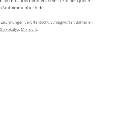
olien etc. übernehmen, sofern Sie die Quelle
s://autoimmunbuch.de
r
Zeichnungen
veröffentlicht. Schlagwörter:
Bakterien
,
Glykokalyx
,
Mikrovilli
.