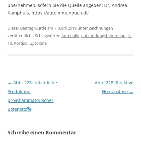
übernehmen, sofern Sie die Quelle angeben: Dr. Andrea
Kamphuis, https://autoimmunbuch.de
Dieser Beitrag wurde am
7. April 2019
unter
Zeichnungen
veröffentlicht. Schlagwörter:
Adrenalin
,
entzündungshemmend
,
IL-
10
,
Kortisol
,
Zytokine
.
Beitragsnavigation
←
Abb. 226: Nächtliche
Abb. 228: Reaktive
Produktion
Homöostase
→
proinflammatorischer
Botenstoffe
Schreibe einen Kommentar