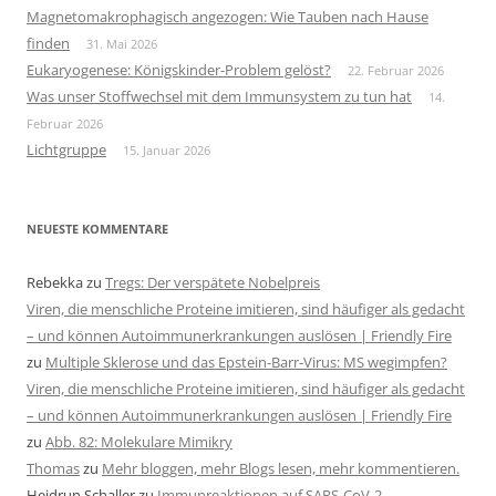
Magnetomakrophagisch angezogen: Wie Tauben nach Hause
finden
31. Mai 2026
Eukaryogenese: Königskinder-Problem gelöst?
22. Februar 2026
Was unser Stoffwechsel mit dem Immunsystem zu tun hat
14.
Februar 2026
Lichtgruppe
15. Januar 2026
NEUESTE KOMMENTARE
Rebekka
zu
Tregs: Der verspätete Nobelpreis
Viren, die menschliche Proteine imitieren, sind häufiger als gedacht
– und können Autoimmunerkrankungen auslösen | Friendly Fire
zu
Multiple Sklerose und das Epstein-Barr-Virus: MS wegimpfen?
Viren, die menschliche Proteine imitieren, sind häufiger als gedacht
– und können Autoimmunerkrankungen auslösen | Friendly Fire
zu
Abb. 82: Molekulare Mimikry
Thomas
zu
Mehr bloggen, mehr Blogs lesen, mehr kommentieren.
Heidrun Schaller
zu
Immunreaktionen auf SARS-CoV-2