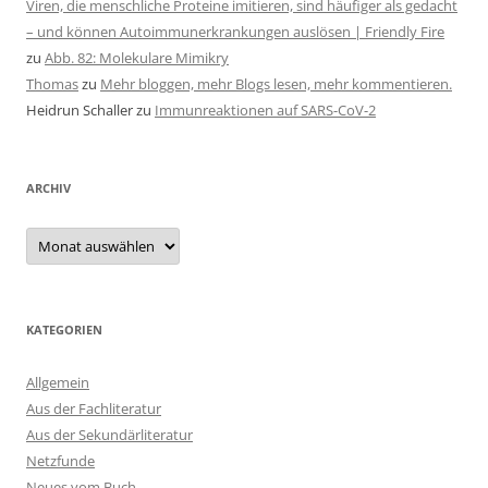
Viren, die menschliche Proteine imitieren, sind häufiger als gedacht
– und können Autoimmunerkrankungen auslösen | Friendly Fire
zu
Abb. 82: Molekulare Mimikry
Thomas
zu
Mehr bloggen, mehr Blogs lesen, mehr kommentieren.
Heidrun Schaller
zu
Immunreaktionen auf SARS-CoV-2
ARCHIV
Archiv
KATEGORIEN
Allgemein
Aus der Fachliteratur
Aus der Sekundärliteratur
Netzfunde
Neues vom Buch