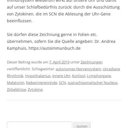
Immunsystem wiederum wirkt auf unsere Uhr und damit
auf unser Schlafbedürfnis zurück: durch die Ausschüttung
von Zytokinen, die im SCN die Ablesung der Uhr-Gene
beeinflussen.
Sie dürfen diese Zeichnung gerne in Folien etc.
übernehmen, sofern Sie die Quelle angeben: Dr. Andrea
Kamphuis, https://autoimmunbuch.de
Dieser Beitrag wurde am
7. April 2019
unter
Zeichnungen
veröffentlicht. Schlagwörter:
autonomes Nervensystem
,
circadiane
Rhythmik
,
Hypothalamus
,
innere Uhr
,
Kortisol
,
Lymphorgane
,
Melatonin
,
Nebennierenrinde
,
SCN
,
suprachiasmatischer Nucleus
,
Zirbeldrüse
,
Zytokine
.
Suchen