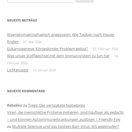
nach:
NEUESTE BEITRÄGE
Magnetomakrophagisch angezogen: Wie Tauben nach Hause
finden
31. Mai 2026
Eukaryogenese: Königskinder-Problem gelöst?
22. Februar 2026
Was unser Stoffwechsel mit dem Immunsystem zu tun hat
14.
Februar 2026
Lichtgruppe
15. Januar 2026
NEUESTE KOMMENTARE
Rebekka
zu
Tregs: Der verspätete Nobelpreis
Viren, die menschliche Proteine imitieren, sind häufiger als gedacht
– und können Autoimmunerkrankungen auslösen | Friendly Fire
zu
Multiple Sklerose und das Epstein-Barr-Virus: MS wegimpfen?