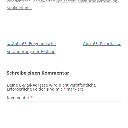
veröffentlicht. Schlagwörter:
Kohlenstoff
,
organische Verbindung
,
Strukturformel
.
Beitragsnavigation
←
Abb. 63: Epigenetische
Abb. 65: Polarität
→
Veränderung der Histone
Schreibe einen Kommentar
Deine E-Mail-Adresse wird nicht veröffentlicht.
Erforderliche Felder sind mit
*
markiert
Kommentar
*