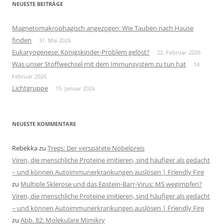
NEUESTE BEITRÄGE
Magnetomakrophagisch angezogen: Wie Tauben nach Hause
finden
31. Mai 2026
Eukaryogenese: Königskinder-Problem gelöst?
22. Februar 2026
Was unser Stoffwechsel mit dem Immunsystem zu tun hat
14.
Februar 2026
Lichtgruppe
15. Januar 2026
NEUESTE KOMMENTARE
Rebekka
zu
Tregs: Der verspätete Nobelpreis
Viren, die menschliche Proteine imitieren, sind häufiger als gedacht
– und können Autoimmunerkrankungen auslösen | Friendly Fire
zu
Multiple Sklerose und das Epstein-Barr-Virus: MS wegimpfen?
Viren, die menschliche Proteine imitieren, sind häufiger als gedacht
– und können Autoimmunerkrankungen auslösen | Friendly Fire
zu
Abb. 82: Molekulare Mimikry