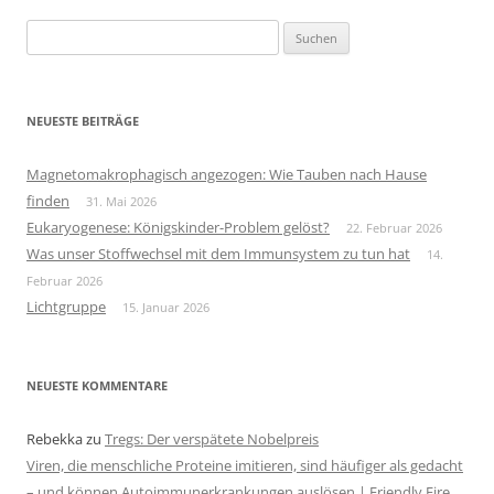
Suchen
nach:
NEUESTE BEITRÄGE
Magnetomakrophagisch angezogen: Wie Tauben nach Hause
finden
31. Mai 2026
Eukaryogenese: Königskinder-Problem gelöst?
22. Februar 2026
Was unser Stoffwechsel mit dem Immunsystem zu tun hat
14.
Februar 2026
Lichtgruppe
15. Januar 2026
NEUESTE KOMMENTARE
Rebekka
zu
Tregs: Der verspätete Nobelpreis
Viren, die menschliche Proteine imitieren, sind häufiger als gedacht
– und können Autoimmunerkrankungen auslösen | Friendly Fire