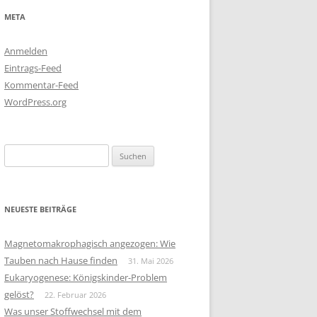
META
Anmelden
Eintrags-Feed
Kommentar-Feed
WordPress.org
Suchen
nach:
NEUESTE BEITRÄGE
Magnetomakrophagisch angezogen: Wie
Tauben nach Hause finden
31. Mai 2026
Eukaryogenese: Königskinder-Problem
gelöst?
22. Februar 2026
Was unser Stoffwechsel mit dem