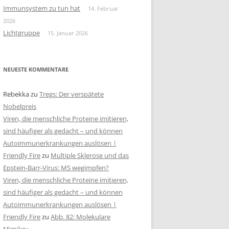
Immunsystem zu tun hat
14. Februar
2026
Lichtgruppe
15. Januar 2026
NEUESTE KOMMENTARE
Rebekka
zu
Tregs: Der verspätete
Nobelpreis
Viren, die menschliche Proteine imitieren,
sind häufiger als gedacht – und können
Autoimmunerkrankungen auslösen |
Friendly Fire
zu
Multiple Sklerose und das
Epstein-Barr-Virus: MS wegimpfen?
Viren, die menschliche Proteine imitieren,
sind häufiger als gedacht – und können
Autoimmunerkrankungen auslösen |
Friendly Fire
zu
Abb. 82: Molekulare