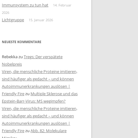
Immunsystem zu tun hat
14. Februar
2026
Lichtgruppe
15. Januar 2026
NEUESTE KOMMENTARE
Rebekka
zu
Tregs: Der verspätete
Nobelpreis
Viren, die menschliche Proteine imitieren,
sind häufiger als gedacht – und können
Autoimmunerkrankungen auslösen |
Friendly Fire
zu
Multiple Sklerose und das
Epstein-Barr-Virus: MS wegimpfen?
Viren, die menschliche Proteine imitieren,
sind häufiger als gedacht – und können
Autoimmunerkrankungen auslösen |
Friendly Fire
zu
Abb. 82: Molekulare