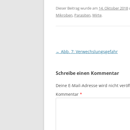
Dieser Beitrag wurde am
14. Oktober 2018
Mikroben
,
Parasiten
,
Wirte
.
Beitragsnavigation
←
Abb. 7: Verwechslungsgefahr
Schreibe einen Kommentar
Deine E-Mail-Adresse wird nicht veröff
Kommentar
*