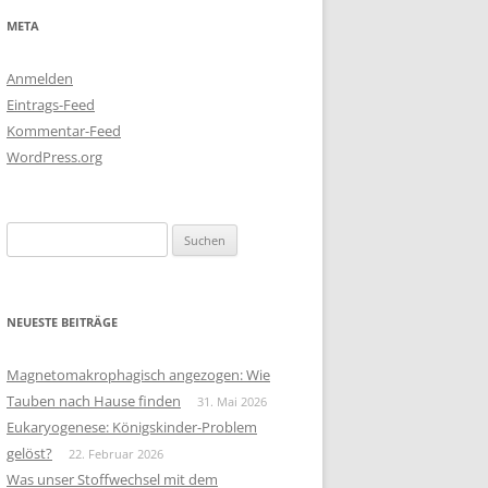
META
Anmelden
Eintrags-Feed
Kommentar-Feed
WordPress.org
Suchen
nach:
NEUESTE BEITRÄGE
Magnetomakrophagisch angezogen: Wie
Tauben nach Hause finden
31. Mai 2026
Eukaryogenese: Königskinder-Problem
gelöst?
22. Februar 2026
Was unser Stoffwechsel mit dem