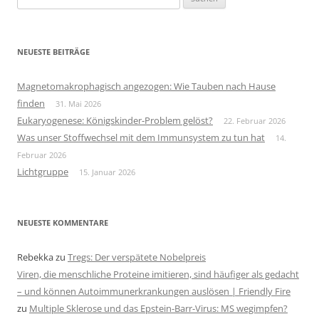
nach:
NEUESTE BEITRÄGE
Magnetomakrophagisch angezogen: Wie Tauben nach Hause
finden
31. Mai 2026
Eukaryogenese: Königskinder-Problem gelöst?
22. Februar 2026
Was unser Stoffwechsel mit dem Immunsystem zu tun hat
14.
Februar 2026
Lichtgruppe
15. Januar 2026
NEUESTE KOMMENTARE
Rebekka
zu
Tregs: Der verspätete Nobelpreis
Viren, die menschliche Proteine imitieren, sind häufiger als gedacht
– und können Autoimmunerkrankungen auslösen | Friendly Fire
zu
Multiple Sklerose und das Epstein-Barr-Virus: MS wegimpfen?