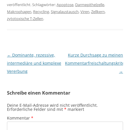
veröffentlicht. Schlagwörter:
Apoptose
,
Darmepithelzelle
,
Makrophagen
,
Recycling
,
Signalaustausch
,
Viren
,
Zellkern
,
zytotoxische T-Zellen
.
Beitragsnavigation
←
Dominante, rezessive,
Kurze Durchsage zu meinen
intermediäre und komplexe
Kommentarfreischaltungskriteri
Vererbung
→
Schreibe einen Kommentar
Deine E-Mail-Adresse wird nicht veröffentlicht.
Erforderliche Felder sind mit
*
markiert
Kommentar
*