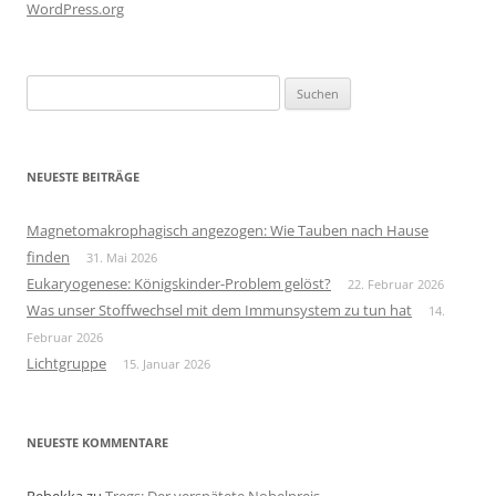
WordPress.org
Suchen
nach:
NEUESTE BEITRÄGE
Magnetomakrophagisch angezogen: Wie Tauben nach Hause
finden
31. Mai 2026
Eukaryogenese: Königskinder-Problem gelöst?
22. Februar 2026
Was unser Stoffwechsel mit dem Immunsystem zu tun hat
14.
Februar 2026
Lichtgruppe
15. Januar 2026
NEUESTE KOMMENTARE
Rebekka
zu
Tregs: Der verspätete Nobelpreis