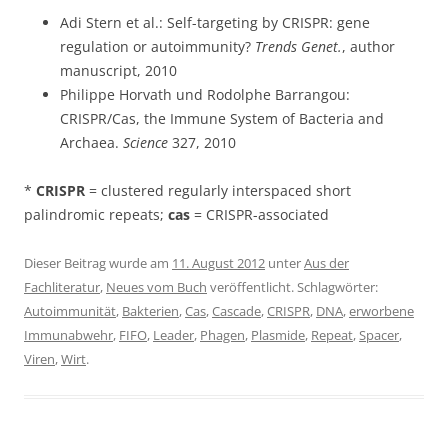
Adi Stern et al.: Self-targeting by CRISPR: gene
regulation or autoimmunity?
Trends Genet.
, author
manuscript, 2010
Philippe Horvath und Rodolphe Barrangou:
CRISPR/Cas, the Immune System of Bacteria and
Archaea.
Science
327, 2010
*
CRISPR
= clustered regularly interspaced short
palindromic repeats;
cas
= CRISPR-associated
Dieser Beitrag wurde am
11. August 2012
unter
Aus der
Fachliteratur
,
Neues vom Buch
veröffentlicht. Schlagwörter:
Autoimmunität
,
Bakterien
,
Cas
,
Cascade
,
CRISPR
,
DNA
,
erworbene
Immunabwehr
,
FIFO
,
Leader
,
Phagen
,
Plasmide
,
Repeat
,
Spacer
,
Viren
,
Wirt
.