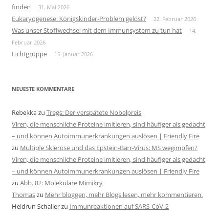
finden
31. Mai 2026
Eukaryogenese: Königskinder-Problem gelöst?
22. Februar 2026
Was unser Stoffwechsel mit dem Immunsystem zu tun hat
14.
Februar 2026
Lichtgruppe
15. Januar 2026
NEUESTE KOMMENTARE
Rebekka
zu
Tregs: Der verspätete Nobelpreis
Viren, die menschliche Proteine imitieren, sind häufiger als gedacht
– und können Autoimmunerkrankungen auslösen | Friendly Fire
zu
Multiple Sklerose und das Epstein-Barr-Virus: MS wegimpfen?
Viren, die menschliche Proteine imitieren, sind häufiger als gedacht
– und können Autoimmunerkrankungen auslösen | Friendly Fire
zu
Abb. 82: Molekulare Mimikry
Thomas
zu
Mehr bloggen, mehr Blogs lesen, mehr kommentieren.
Heidrun Schaller
zu
Immunreaktionen auf SARS-CoV-2