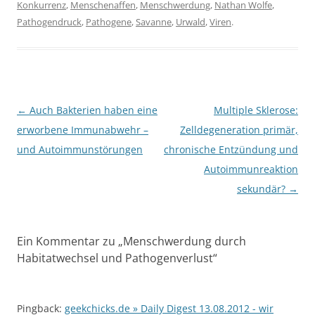
Konkurrenz
,
Menschenaffen
,
Menschwerdung
,
Nathan Wolfe
,
Pathogendruck
,
Pathogene
,
Savanne
,
Urwald
,
Viren
.
Beitragsnavigation
←
Auch Bakterien haben eine
Multiple Sklerose:
erworbene Immunabwehr –
Zelldegeneration primär,
und Autoimmunstörungen
chronische Entzündung und
Autoimmunreaktion
sekundär?
→
Ein Kommentar zu „
Menschwerdung durch
Habitatwechsel und Pathogenverlust
“
Pingback:
geekchicks.de » Daily Digest 13.08.2012 - wir