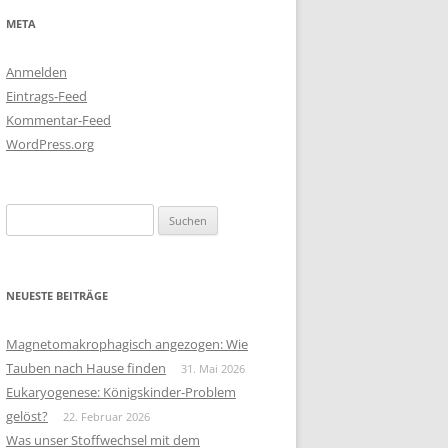
META
Anmelden
Eintrags-Feed
Kommentar-Feed
WordPress.org
Suchen
nach:
NEUESTE BEITRÄGE
Magnetomakrophagisch angezogen: Wie
Tauben nach Hause finden
31. Mai 2026
Eukaryogenese: Königskinder-Problem
gelöst?
22. Februar 2026
Was unser Stoffwechsel mit dem