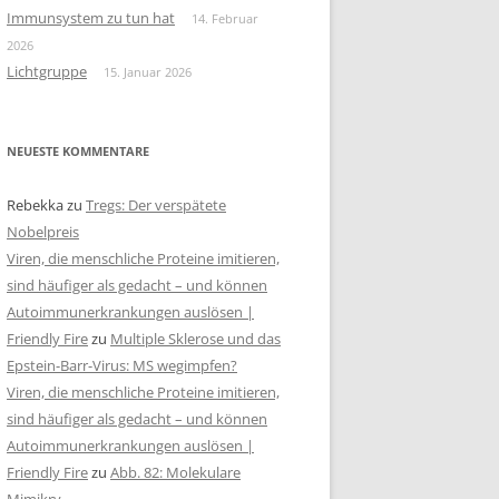
Immunsystem zu tun hat
14. Februar
2026
Lichtgruppe
15. Januar 2026
NEUESTE KOMMENTARE
Rebekka
zu
Tregs: Der verspätete
Nobelpreis
Viren, die menschliche Proteine imitieren,
sind häufiger als gedacht – und können
Autoimmunerkrankungen auslösen |
Friendly Fire
zu
Multiple Sklerose und das
Epstein-Barr-Virus: MS wegimpfen?
Viren, die menschliche Proteine imitieren,
sind häufiger als gedacht – und können
Autoimmunerkrankungen auslösen |
Friendly Fire
zu
Abb. 82: Molekulare