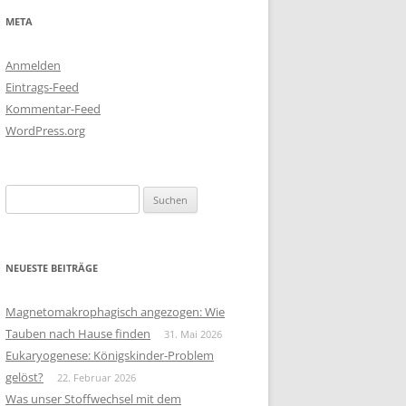
META
Anmelden
Eintrags-Feed
Kommentar-Feed
WordPress.org
Suchen
nach:
NEUESTE BEITRÄGE
Magnetomakrophagisch angezogen: Wie
Tauben nach Hause finden
31. Mai 2026
Eukaryogenese: Königskinder-Problem
gelöst?
22. Februar 2026
Was unser Stoffwechsel mit dem