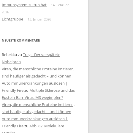
Immunsystem zu tun hat
14. Februar
2026
Lichtgruppe
15. Januar 2026
NEUESTE KOMMENTARE
Rebekka
zu
Tregs: Der verspätete
Nobelpreis
Viren, die menschliche Proteine imitieren,
sind häufiger als gedacht – und können
Autoimmunerkrankungen auslösen |
Friendly Fire
zu
Multiple Sklerose und das
Epstein-Barr-Virus: MS wegimpfen?
Viren, die menschliche Proteine imitieren,
sind häufiger als gedacht – und können
Autoimmunerkrankungen auslösen |
Friendly Fire
zu
Abb. 82: Molekulare