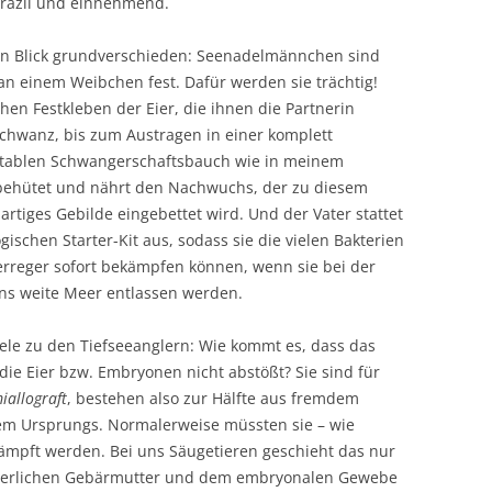
razil und einnehmend.
ten Blick grundverschieden: Seenadelmännchen sind
an einem Weibchen fest. Dafür werden sie trächtig!
en Festkleben der Eier, die ihnen die Partnerin
chwanz, bis zum Austragen in einer komplett
itablen Schwangerschaftsbauch wie in meinem
behütet und nährt den Nachwuchs, der zu diesem
rtiges Gebilde eingebettet wird. Und der Vater stattet
schen Starter-Kit aus, sodass sie die vielen Bakterien
erreger sofort bekämpfen können, wenn sie bei der
ns weite Meer entlassen werden.
lele zu den Tiefseeanglern: Wie kommt es, dass das
e Eier bzw. Embryonen nicht abstößt? Sie sind für
iallograft
, bestehen also zur Hälfte aus fremdem
em Ursprungs. Normalerweise müssten sie – wie
ekämpft werden. Bei uns Säugetieren geschieht das nur
ütterlichen Gebärmutter und dem embryonalen Gewebe