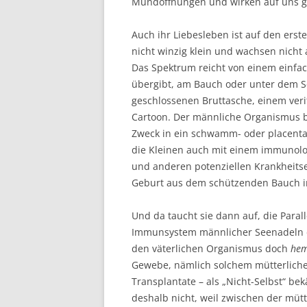
Mundöffnungen und wirken auf uns g
Auch ihr Liebesleben ist auf den ers
nicht winzig klein und wachsen nicht 
Das Spektrum reicht von einem einfach
übergibt, am Bauch oder unter dem S
geschlossenen Bruttasche, einem ver
Cartoon. Der männliche Organismus 
Zweck in ein schwamm- oder placentaa
die Kleinen auch mit einem immunologi
und anderen potenziellen Krankheits
Geburt aus dem schützenden Bauch i
Und da taucht sie dann auf, die Paral
Immunsystem männlicher Seenadeln di
den väterlichen Organismus doch
hem
Gewebe, nämlich solchem mütterlich
Transplantate – als „Nicht-Selbst“ b
deshalb nicht, weil zwischen der m