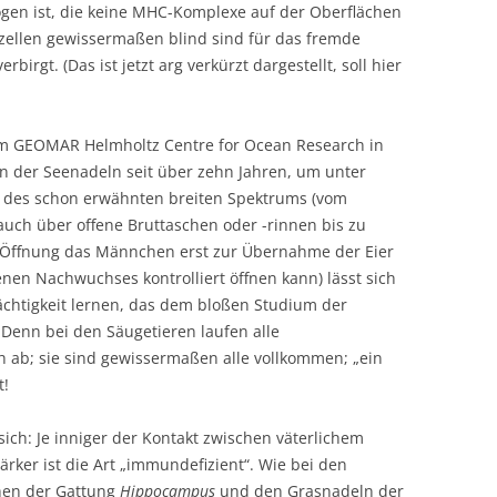
ogen ist, die keine MHC-Komplexe auf der Oberflächen
zellen gewissermaßen blind sind für das fremde
birgt. (Das ist jetzt arg verkürzt dargestellt, soll hier
am GEOMAR Helmholtz Centre for Ocean Research in
n der Seenadeln seit über zehn Jahren, um unter
k des schon erwähnten breiten Spektrums (vom
auch über offene Bruttaschen oder -rinnen bis zu
 Öffnung das Männchen erst zur Übernahme der Eier
nen Nachwuchses kontrolliert öffnen kann) lässt sich
rächtigkeit lernen, das dem bloßen Studium der
Denn bei den Säugetieren laufen alle
 ab; sie sind gewissermaßen alle vollkommen; „ein
t!
sich: Je inniger der Kontakt zwischen väterlichem
ker ist die Art „immundefizient“. Wie bei den
hen der Gattung
Hippocampus
und den Grasnadeln der