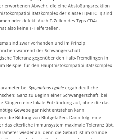
der erworbenen Abwehr, die eine Abstoßungsreaktion
stokompatibilitätskomplex der Klasse II (MHC II) sind
en oder defekt. Auch T-Zellen des Typs CD4+
hat also keine T-Helferzellen.
ms sind zwar vorhanden und im Prinzip
Männchen während der Schwangerschaft
gische Toleranz gegenüber den Halb-Fremdlingen in
zum Beispiel für den Haupthistokompatibilitätskomplex
parameter bei
Syngnathus typhle
ergab deutliche
nschen: Ganz zu Beginn einer Schwangerschaft, bei
wie Säugern eine lokale Entzündung auf, ohne die das
 nötige Gewebe gar nicht entstehen kann.
m die Bildung von Blutgefäßen. Dann folgt eine
er das elterliche Immunsystem maximale Toleranz übt.
arameter wieder an, denn die Geburt ist im Grunde