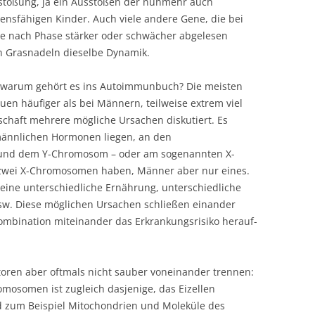
bstoßung, ja ein Ausstoßen der nunmehr auch
bensfähigen Kinder. Auch viele andere Gene, die bei
je nach Phase stärker oder schwächer abgelesen
n Grasnadeln dieselbe Dynamik.
, warum gehört es ins Autoimmunbuch? Die meisten
n häufiger als bei Männern, teilweise extrem viel
schaft mehrere mögliche Ursachen diskutiert. Es
männlichen Hormonen liegen, an den
 und dem Y-Chromosom – oder am sogenannten X-
n zwei X-Chromosomen haben, Männer aber nur eines.
ine unterschiedliche Ernährung, unterschiedliche
usw. Diese möglichen Ursachen schließen einander
ombination miteinander das Erkrankungsrisiko herauf-
oren aber oftmals nicht sauber voneinander trennen:
mosomen ist zugleich dasjenige, das Eizellen
und zum Beispiel Mitochondrien und Moleküle des