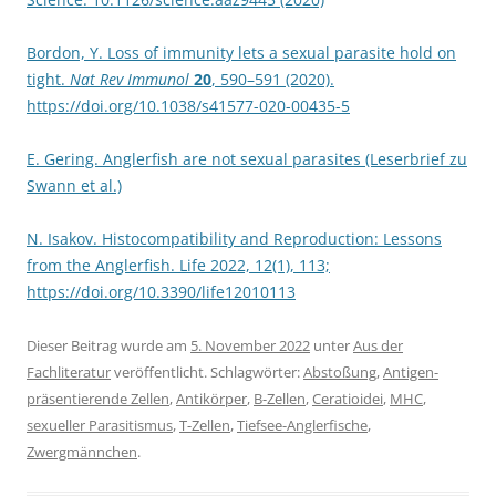
Bordon, Y. Loss of immunity lets a sexual parasite hold on
tight.
Nat Rev Immunol
20
, 590–591 (2020).
https://doi.org/10.1038/s41577-020-00435-5
E. Gering. Anglerfish are not sexual parasites (Leserbrief zu
Swann et al.)
N. Isakov. Histocompatibility and Reproduction: Lessons
from the Anglerfish. Life 2022, 12(1), 113;
https://doi.org/10.3390/life12010113
Dieser Beitrag wurde am
5. November 2022
unter
Aus der
Fachliteratur
veröffentlicht. Schlagwörter:
Abstoßung
,
Antigen-
präsentierende Zellen
,
Antikörper
,
B-Zellen
,
Ceratioidei
,
MHC
,
sexueller Parasitismus
,
T-Zellen
,
Tiefsee-Anglerfische
,
Zwergmännchen
.