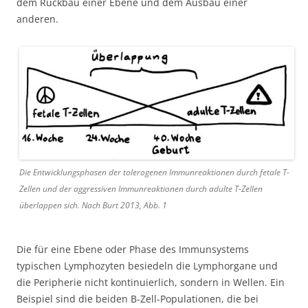
dem Rückbau einer Ebene und dem Ausbau einer
anderen.
Die Entwicklungsphasen der tolerogenen Immunreaktionen durch fetale T-
Zellen und der aggressiven Immunreaktionen durch adulte T-Zellen
überlappen sich. Nach Burt 2013, Abb. 1
Die für eine Ebene oder Phase des Immunsystems
typischen Lymphozyten besiedeln die Lymphorgane und
die Peripherie nicht kontinuierlich, sondern in Wellen. Ein
Beispiel sind die beiden B-Zell-Populationen, die bei