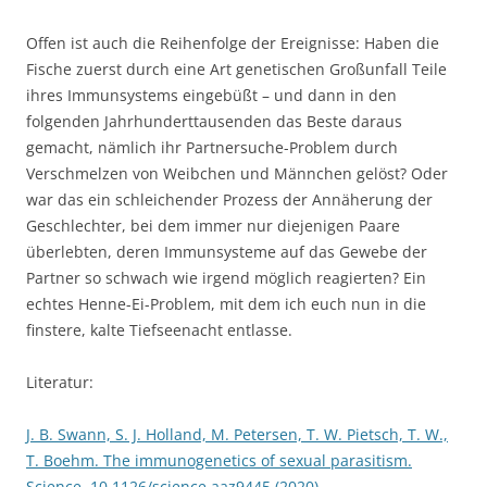
Offen ist auch die Reihenfolge der Ereignisse: Haben die
Fische zuerst durch eine Art genetischen Großunfall Teile
ihres Immunsystems eingebüßt – und dann in den
folgenden Jahrhunderttausenden das Beste daraus
gemacht, nämlich ihr Partnersuche-Problem durch
Verschmelzen von Weibchen und Männchen gelöst? Oder
war das ein schleichender Prozess der Annäherung der
Geschlechter, bei dem immer nur diejenigen Paare
überlebten, deren Immunsysteme auf das Gewebe der
Partner so schwach wie irgend möglich reagierten? Ein
echtes Henne-Ei-Problem, mit dem ich euch nun in die
finstere, kalte Tiefseenacht entlasse.
Literatur:
J. B. Swann, S. J. Holland, M. Petersen, T. W. Pietsch, T. W.,
T. Boehm. The immunogenetics of sexual parasitism.
Science. 10.1126/science.aaz9445 (2020)