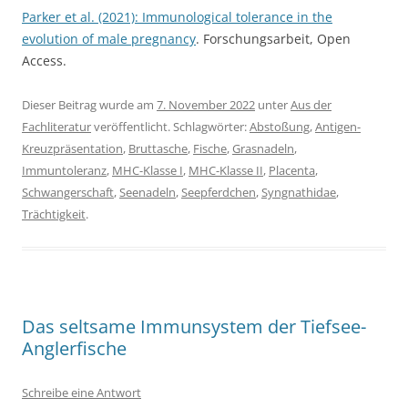
Parker et al. (2021): Immunological tolerance in the
evolution of male pregnancy
. Forschungsarbeit, Open
Access.
Dieser Beitrag wurde am
7. November 2022
unter
Aus der
Fachliteratur
veröffentlicht. Schlagwörter:
Abstoßung
,
Antigen-
Kreuzpräsentation
,
Bruttasche
,
Fische
,
Grasnadeln
,
Immuntoleranz
,
MHC-Klasse I
,
MHC-Klasse II
,
Placenta
,
Schwangerschaft
,
Seenadeln
,
Seepferdchen
,
Syngnathidae
,
Trächtigkeit
.
Das seltsame Immunsystem der Tiefsee-
Anglerfische
Schreibe eine Antwort