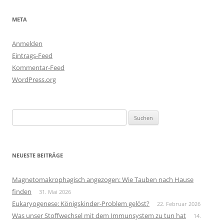
META
Anmelden
Eintrags-Feed
Kommentar-Feed
WordPress.org
Suchen
nach:
NEUESTE BEITRÄGE
Magnetomakrophagisch angezogen: Wie Tauben nach Hause
finden
31. Mai 2026
Eukaryogenese: Königskinder-Problem gelöst?
22. Februar 2026
Was unser Stoffwechsel mit dem Immunsystem zu tun hat
14.