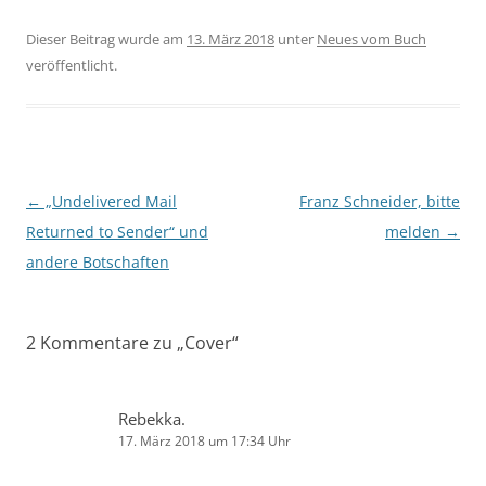
Dieser Beitrag wurde am
13. März 2018
unter
Neues vom Buch
veröffentlicht.
Beitragsnavigation
←
„Undelivered Mail
Franz Schneider, bitte
Returned to Sender“ und
melden
→
andere Botschaften
2 Kommentare zu „
Cover
“
Rebekka.
17. März 2018 um 17:34 Uhr