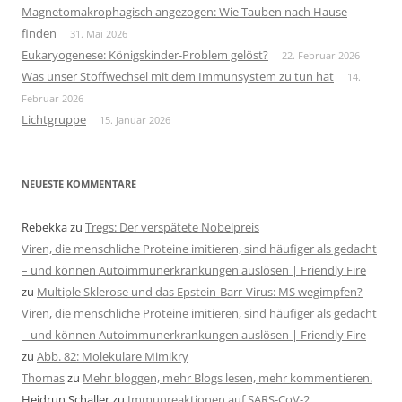
Magnetomakrophagisch angezogen: Wie Tauben nach Hause
finden
31. Mai 2026
Eukaryogenese: Königskinder-Problem gelöst?
22. Februar 2026
Was unser Stoffwechsel mit dem Immunsystem zu tun hat
14.
Februar 2026
Lichtgruppe
15. Januar 2026
NEUESTE KOMMENTARE
Rebekka
zu
Tregs: Der verspätete Nobelpreis
Viren, die menschliche Proteine imitieren, sind häufiger als gedacht
– und können Autoimmunerkrankungen auslösen | Friendly Fire
zu
Multiple Sklerose und das Epstein-Barr-Virus: MS wegimpfen?
Viren, die menschliche Proteine imitieren, sind häufiger als gedacht
– und können Autoimmunerkrankungen auslösen | Friendly Fire
zu
Abb. 82: Molekulare Mimikry
Thomas
zu
Mehr bloggen, mehr Blogs lesen, mehr kommentieren.
Heidrun Schaller
zu
Immunreaktionen auf SARS-CoV-2