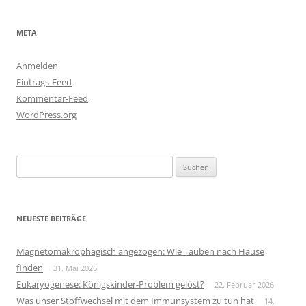
META
Anmelden
Eintrags-Feed
Kommentar-Feed
WordPress.org
Suchen
nach:
NEUESTE BEITRÄGE
Magnetomakrophagisch angezogen: Wie Tauben nach Hause
finden
31. Mai 2026
Eukaryogenese: Königskinder-Problem gelöst?
22. Februar 2026
Was unser Stoffwechsel mit dem Immunsystem zu tun hat
14.