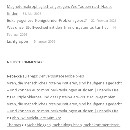
Magnetomakrophagisch angezogen: Wie Tauben nach Hause
finden
31. Mai 2026
Eukaryogenese: Königskinder-Problem gelöst?
22. Februar 2026
Was unser Stoffwechsel mit dem Immunsystem zu tun hat
14.
Februar 2026
Lichtgruppe
15. Januar 2026
NEUESTE KOMMENTARE
Rebekka
zu
Tregs: Der verspätete Nobelpreis
Viren, die menschliche Proteine imitieren, sind häufiger als gedacht
– und können Autoimmunerkrankungen auslösen | Friendly Fire
zu
Multiple Sklerose und das Epstein-Barr-Virus: MS wegimpfen?
Viren, die menschliche Proteine imitieren, sind häufiger als gedacht
– und können Autoimmunerkrankungen auslösen | Friendly Fire
zu
Abb. 82: Molekulare Mimikry
Thomas
zu
Mehr bloggen, mehr Blogs lesen, mehr kommentieren.