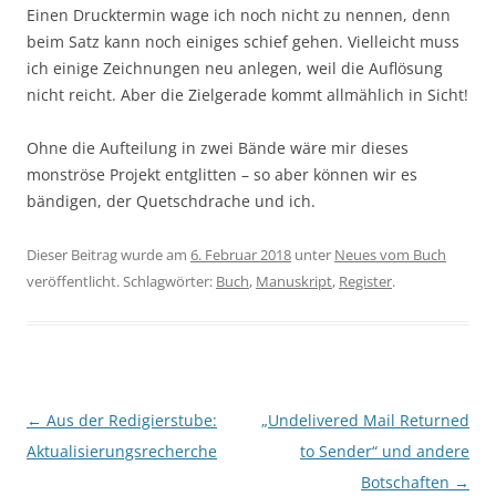
Einen Drucktermin wage ich noch nicht zu nennen, denn
beim Satz kann noch einiges schief gehen. Vielleicht muss
ich einige Zeichnungen neu anlegen, weil die Auflösung
nicht reicht. Aber die Zielgerade kommt allmählich in Sicht!
Ohne die Aufteilung in zwei Bände wäre mir dieses
monströse Projekt entglitten – so aber können wir es
bändigen, der Quetschdrache und ich.
Dieser Beitrag wurde am
6. Februar 2018
unter
Neues vom Buch
veröffentlicht. Schlagwörter:
Buch
,
Manuskript
,
Register
.
Beitragsnavigation
←
Aus der Redigierstube:
„Undelivered Mail Returned
Aktualisierungsrecherche
to Sender“ und andere
Botschaften
→