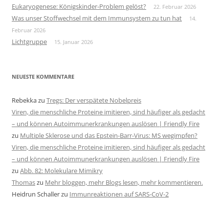
Eukaryogenese: Königskinder-Problem gelöst?
22. Februar 2026
Was unser Stoffwechsel mit dem Immunsystem zu tun hat
14.
Februar 2026
Lichtgruppe
15. Januar 2026
NEUESTE KOMMENTARE
Rebekka
zu
Tregs: Der verspätete Nobelpreis
Viren, die menschliche Proteine imitieren, sind häufiger als gedacht
– und können Autoimmunerkrankungen auslösen | Friendly Fire
zu
Multiple Sklerose und das Epstein-Barr-Virus: MS wegimpfen?
Viren, die menschliche Proteine imitieren, sind häufiger als gedacht
– und können Autoimmunerkrankungen auslösen | Friendly Fire
zu
Abb. 82: Molekulare Mimikry
Thomas
zu
Mehr bloggen, mehr Blogs lesen, mehr kommentieren.
Heidrun Schaller
zu
Immunreaktionen auf SARS-CoV-2