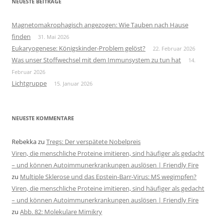
NEUESTE BEITRÄGE
Magnetomakrophagisch angezogen: Wie Tauben nach Hause
finden
31. Mai 2026
Eukaryogenese: Königskinder-Problem gelöst?
22. Februar 2026
Was unser Stoffwechsel mit dem Immunsystem zu tun hat
14.
Februar 2026
Lichtgruppe
15. Januar 2026
NEUESTE KOMMENTARE
Rebekka
zu
Tregs: Der verspätete Nobelpreis
Viren, die menschliche Proteine imitieren, sind häufiger als gedacht
– und können Autoimmunerkrankungen auslösen | Friendly Fire
zu
Multiple Sklerose und das Epstein-Barr-Virus: MS wegimpfen?
Viren, die menschliche Proteine imitieren, sind häufiger als gedacht
– und können Autoimmunerkrankungen auslösen | Friendly Fire
zu
Abb. 82: Molekulare Mimikry