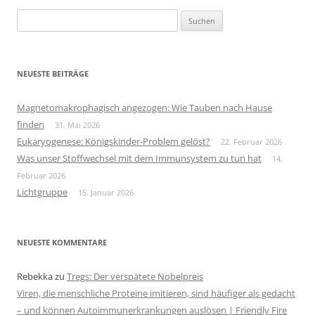
Suchen
nach:
NEUESTE BEITRÄGE
Magnetomakrophagisch angezogen: Wie Tauben nach Hause
finden
31. Mai 2026
Eukaryogenese: Königskinder-Problem gelöst?
22. Februar 2026
Was unser Stoffwechsel mit dem Immunsystem zu tun hat
14.
Februar 2026
Lichtgruppe
15. Januar 2026
NEUESTE KOMMENTARE
Rebekka
zu
Tregs: Der verspätete Nobelpreis
Viren, die menschliche Proteine imitieren, sind häufiger als gedacht
– und können Autoimmunerkrankungen auslösen | Friendly Fire