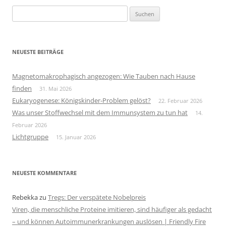
Suchen
nach:
NEUESTE BEITRÄGE
Magnetomakrophagisch angezogen: Wie Tauben nach Hause
finden
31. Mai 2026
Eukaryogenese: Königskinder-Problem gelöst?
22. Februar 2026
Was unser Stoffwechsel mit dem Immunsystem zu tun hat
14.
Februar 2026
Lichtgruppe
15. Januar 2026
NEUESTE KOMMENTARE
Rebekka
zu
Tregs: Der verspätete Nobelpreis
Viren, die menschliche Proteine imitieren, sind häufiger als gedacht
– und können Autoimmunerkrankungen auslösen | Friendly Fire