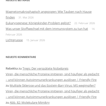
NEUESTE BEITRÄGE
Magnetomakrophagisch angezogen: Wie Tauben nach Hause
finden
31. Mai 2026
Eukaryogenese: Königskinder-Problem gelöst?
22. Februar 2026
Was unser Stoffwechsel mit dem Immunsystem zu tun hat
14.
Februar 2026
Lichtgruppe
15. Januar 2026
NEUESTE KOMMENTARE
Rebekka
zu
Tregs: Der verspätete Nobelpreis
Viren, die menschliche Proteine imitieren, sind häufiger als gedacht
– und können Autoimmunerkrankungen auslösen | Friendly Fire
zu
Multiple Sklerose und das Epstein-Barr-Virus: MS wegimpfen?
Viren, die menschliche Proteine imitieren, sind häufiger als gedacht
– und können Autoimmunerkrankungen auslösen | Friendly Fire
zu
Abb. 82: Molekulare Mimikry