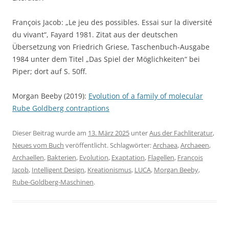
François Jacob: „Le jeu des possibles. Essai sur la diversité
du vivant“, Fayard 1981. Zitat aus der deutschen
Übersetzung von Friedrich Griese, Taschenbuch-Ausgabe
1984 unter dem Titel „Das Spiel der Möglichkeiten“ bei
Piper; dort auf S. 50ff.
Morgan Beeby (2019):
Evolution of a family of molecular
Rube Goldberg contraptions
Dieser Beitrag wurde am
13. März 2025
unter
Aus der Fachliteratur
,
Neues vom Buch
veröffentlicht. Schlagwörter:
Archaea
,
Archaeen
,
Archaellen
,
Bakterien
,
Evolution
,
Exaptation
,
Flagellen
,
François
Jacob
,
Intelligent Design
,
Kreationismus
,
LUCA
,
Morgan Beeby
,
Rube-Goldberg-Maschinen
.