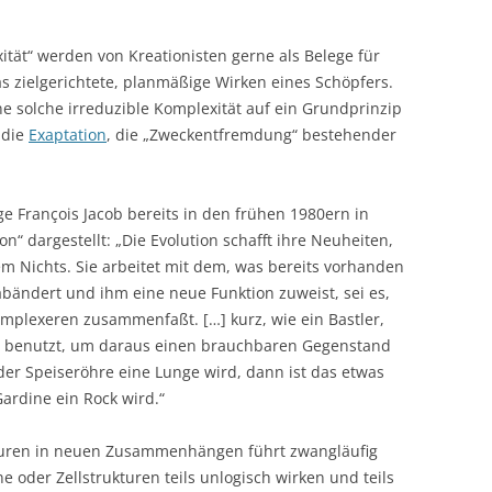
xität“ werden von Kreationisten gerne als Belege für
as zielgerichtete, planmäßige Wirken eines Schöpfers.
ne solche irreduzible Komplexität auf ein Grundprinzip
 die
Exaptation
, die „Zweckentfremdung“ bestehender
ge François Jacob bereits in den frühen 1980ern in
on“ dargestellt: „Die Evolution schafft ihre Neuheiten,
em Nichts. Sie arbeitet mit dem, was bereits vorhanden
m abändert und ihm eine neue Funktion zuweist, sei es,
mplexeren zusammenfaßt. […] kurz, wie ein Bastler,
t, benutzt, um daraus einen brauchbaren Gegenstand
er Speiseröhre eine Lunge wird, dann ist das etwas
ardine ein Rock wird.“
turen in neuen Zusammenhängen führt zwangläufig
 oder Zellstrukturen teils unlogisch wirken und teils