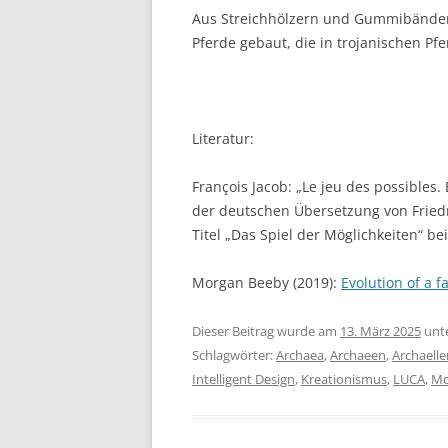
Aus Streichhölzern und Gummibändern 
Pferde gebaut, die in trojanischen Pfe
Literatur:
François Jacob: „Le jeu des possibles. 
der deutschen Übersetzung von Fried
Titel „Das Spiel der Möglichkeiten“ bei 
Morgan Beeby (2019):
Evolution of a 
Dieser Beitrag wurde am
13. März 2025
unt
Schlagwörter:
Archaea
,
Archaeen
,
Archaelle
Intelligent Design
,
Kreationismus
,
LUCA
,
Mo