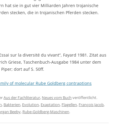
hat sie in gut vier Milliarden Jahren trojanische
rden stecken, die in trojanischen Pferden stecken.
Essai sur la diversité du vivant“, Fayard 1981. Zitat aus
rich Griese, Taschenbuch-Ausgabe 1984 unter dem
Piper; dort auf S. 50ff.
family of molecular Rube Goldberg contraptions
er
Aus der Fachliteratur
,
Neues vom Buch
veröffentlicht.
n
,
Bakterien
,
Evolution
,
Exaptation
,
Flagellen
,
François Jacob
,
rgan Beeby
,
Rube-Goldberg-Maschinen
.