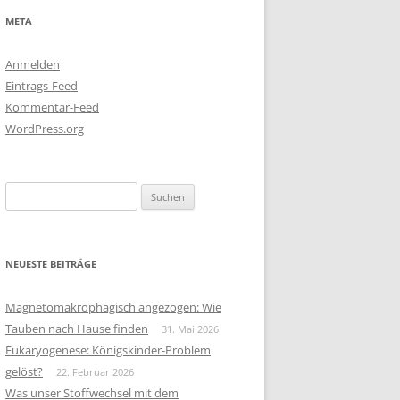
META
Anmelden
Eintrags-Feed
Kommentar-Feed
WordPress.org
Suchen
nach:
NEUESTE BEITRÄGE
Magnetomakrophagisch angezogen: Wie
Tauben nach Hause finden
31. Mai 2026
Eukaryogenese: Königskinder-Problem
gelöst?
22. Februar 2026
Was unser Stoffwechsel mit dem