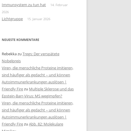
Immunsystem zu tun hat
14. Februar
2026
Lichtgruppe
15. Januar 2026
NEUESTE KOMMENTARE
Rebekka
zu
Tregs: Der verspätete
Nobelpreis
Viren, die menschliche Proteine imitieren,
sind häufiger als gedacht – und können
Autoimmunerkrankungen auslösen |
Friendly Fire
zu
Multiple Sklerose und das
Epstein-Barr-Virus: MS wegimpfen?
Viren, die menschliche Proteine imitieren,
sind häufiger als gedacht – und können
Autoimmunerkrankungen auslösen |
Friendly Fire
zu
Abb. 82: Molekulare