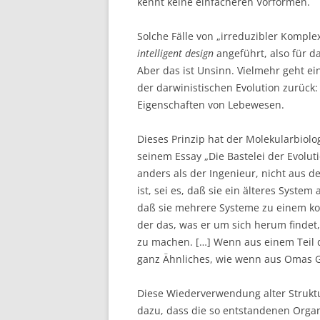
kennt keine einfacheren Vorformen.
Solche Fälle von „irreduzibler Komple
intelligent design
angeführt, also für d
Aber das ist Unsinn. Vielmehr geht ei
der darwinistischen Evolution zurück:
Eigenschaften von Lebewesen.
Dieses Prinzip hat der Molekularbiolo
seinem Essay „Die Bastelei der Evoluti
anders als der Ingenieur, nicht aus d
ist, sei es, daß sie ein älteres Syste
daß sie mehrere Systeme zu einem ko
der das, was er um sich herum finde
zu machen. […] Wenn aus einem Teil d
ganz Ähnliches, wie wenn aus Omas G
Diese Wiederverwendung alter Struk
dazu, dass die so entstandenen Organe