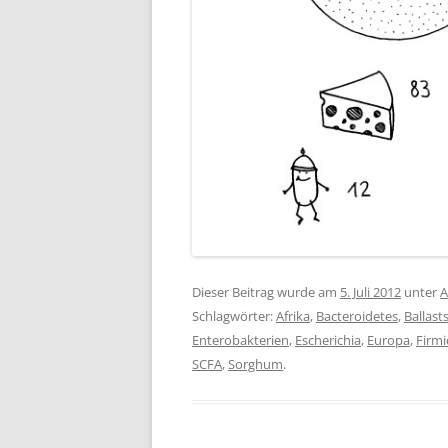
Dieser Beitrag wurde am
5. Juli 2012
unter
A
Schlagwörter:
Afrika
,
Bacteroidetes
,
Ballast
Enterobakterien
,
Escherichia
,
Europa
,
Firmi
SCFA
,
Sorghum
.