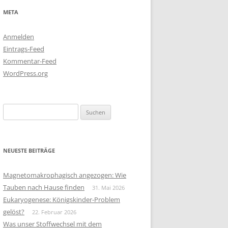
META
Anmelden
Eintrags-Feed
Kommentar-Feed
WordPress.org
Suchen
nach:
NEUESTE BEITRÄGE
Magnetomakrophagisch angezogen: Wie
Tauben nach Hause finden
31. Mai 2026
Eukaryogenese: Königskinder-Problem
gelöst?
22. Februar 2026
Was unser Stoffwechsel mit dem