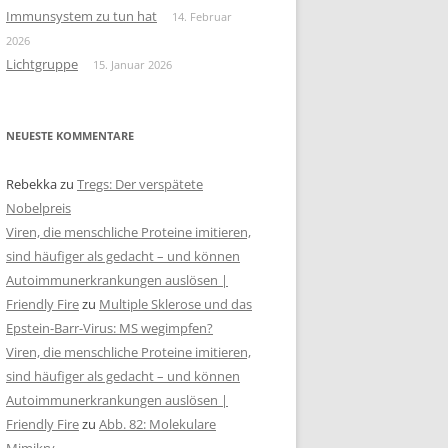
Immunsystem zu tun hat
14. Februar
2026
Lichtgruppe
15. Januar 2026
NEUESTE KOMMENTARE
Rebekka
zu
Tregs: Der verspätete
Nobelpreis
Viren, die menschliche Proteine imitieren,
sind häufiger als gedacht – und können
Autoimmunerkrankungen auslösen |
Friendly Fire
zu
Multiple Sklerose und das
Epstein-Barr-Virus: MS wegimpfen?
Viren, die menschliche Proteine imitieren,
sind häufiger als gedacht – und können
Autoimmunerkrankungen auslösen |
Friendly Fire
zu
Abb. 82: Molekulare