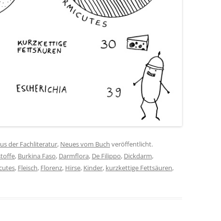
us der Fachliteratur
,
Neues vom Buch
veröffentlicht.
stoffe
,
Burkina Faso
,
Darmflora
,
De Filippo
,
Dickdarm
,
cutes
,
Fleisch
,
Florenz
,
Hirse
,
Kinder
,
kurzkettige Fettsäuren
,