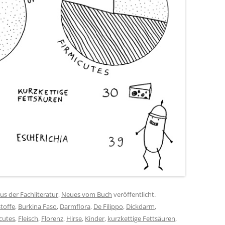
us der Fachliteratur
,
Neues vom Buch
veröffentlicht.
stoffe
,
Burkina Faso
,
Darmflora
,
De Filippo
,
Dickdarm
,
cutes
,
Fleisch
,
Florenz
,
Hirse
,
Kinder
,
kurzkettige Fettsäuren
,