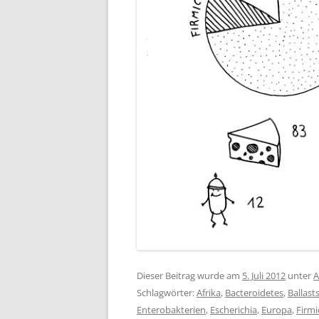
Dieser Beitrag wurde am
5. Juli 2012
unter
A
Schlagwörter:
Afrika
,
Bacteroidetes
,
Ballast
Enterobakterien
,
Escherichia
,
Europa
,
Firmi