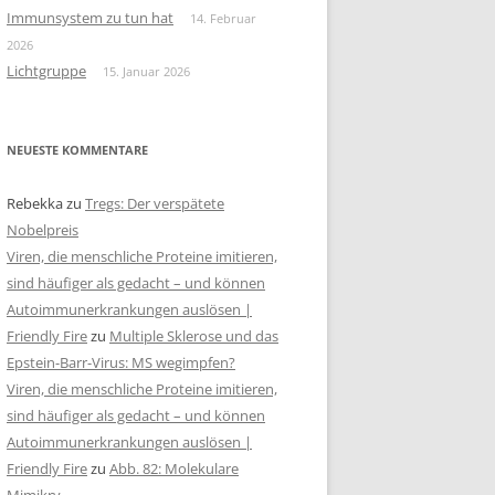
Immunsystem zu tun hat
14. Februar
2026
Lichtgruppe
15. Januar 2026
NEUESTE KOMMENTARE
Rebekka
zu
Tregs: Der verspätete
Nobelpreis
Viren, die menschliche Proteine imitieren,
sind häufiger als gedacht – und können
Autoimmunerkrankungen auslösen |
Friendly Fire
zu
Multiple Sklerose und das
Epstein-Barr-Virus: MS wegimpfen?
Viren, die menschliche Proteine imitieren,
sind häufiger als gedacht – und können
Autoimmunerkrankungen auslösen |
Friendly Fire
zu
Abb. 82: Molekulare