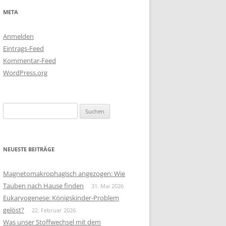
META
Anmelden
Eintrags-Feed
Kommentar-Feed
WordPress.org
Suchen
nach:
NEUESTE BEITRÄGE
Magnetomakrophagisch angezogen: Wie
Tauben nach Hause finden
31. Mai 2026
Eukaryogenese: Königskinder-Problem
gelöst?
22. Februar 2026
Was unser Stoffwechsel mit dem