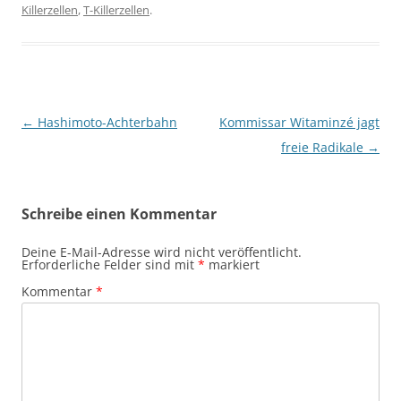
Killerzellen
,
T-Killerzellen
.
Beitragsnavigation
←
Hashimoto-Achterbahn
Kommissar Witaminzé jagt
freie Radikale
→
Schreibe einen Kommentar
Deine E-Mail-Adresse wird nicht veröffentlicht.
Erforderliche Felder sind mit
*
markiert
Kommentar
*