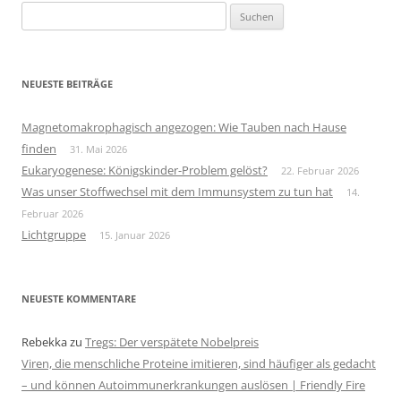
Suchen
nach:
NEUESTE BEITRÄGE
Magnetomakrophagisch angezogen: Wie Tauben nach Hause
finden
31. Mai 2026
Eukaryogenese: Königskinder-Problem gelöst?
22. Februar 2026
Was unser Stoffwechsel mit dem Immunsystem zu tun hat
14.
Februar 2026
Lichtgruppe
15. Januar 2026
NEUESTE KOMMENTARE
Rebekka
zu
Tregs: Der verspätete Nobelpreis
Viren, die menschliche Proteine imitieren, sind häufiger als gedacht
– und können Autoimmunerkrankungen auslösen | Friendly Fire