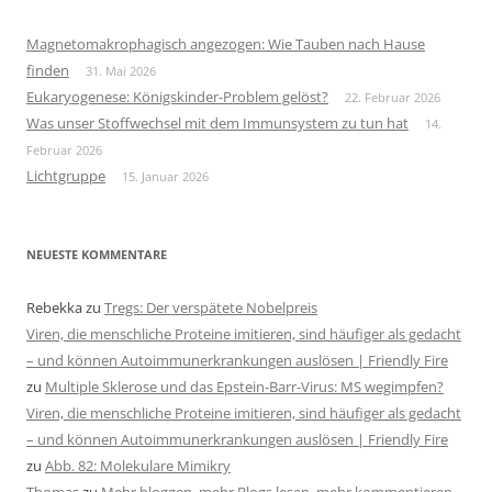
Magnetomakrophagisch angezogen: Wie Tauben nach Hause
finden
31. Mai 2026
Eukaryogenese: Königskinder-Problem gelöst?
22. Februar 2026
Was unser Stoffwechsel mit dem Immunsystem zu tun hat
14.
Februar 2026
Lichtgruppe
15. Januar 2026
NEUESTE KOMMENTARE
Rebekka
zu
Tregs: Der verspätete Nobelpreis
Viren, die menschliche Proteine imitieren, sind häufiger als gedacht
– und können Autoimmunerkrankungen auslösen | Friendly Fire
zu
Multiple Sklerose und das Epstein-Barr-Virus: MS wegimpfen?
Viren, die menschliche Proteine imitieren, sind häufiger als gedacht
– und können Autoimmunerkrankungen auslösen | Friendly Fire
zu
Abb. 82: Molekulare Mimikry
Thomas
zu
Mehr bloggen, mehr Blogs lesen, mehr kommentieren.