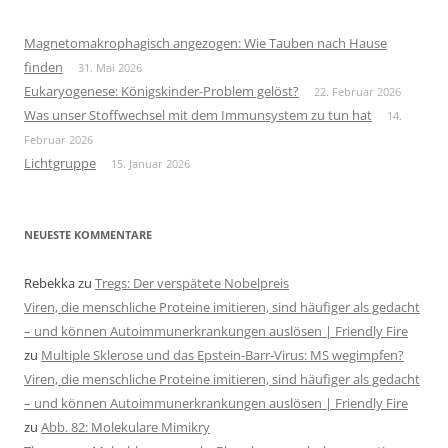
Magnetomakrophagisch angezogen: Wie Tauben nach Hause
finden
31. Mai 2026
Eukaryogenese: Königskinder-Problem gelöst?
22. Februar 2026
Was unser Stoffwechsel mit dem Immunsystem zu tun hat
14.
Februar 2026
Lichtgruppe
15. Januar 2026
NEUESTE KOMMENTARE
Rebekka
zu
Tregs: Der verspätete Nobelpreis
Viren, die menschliche Proteine imitieren, sind häufiger als gedacht
– und können Autoimmunerkrankungen auslösen | Friendly Fire
zu
Multiple Sklerose und das Epstein-Barr-Virus: MS wegimpfen?
Viren, die menschliche Proteine imitieren, sind häufiger als gedacht
– und können Autoimmunerkrankungen auslösen | Friendly Fire
zu
Abb. 82: Molekulare Mimikry