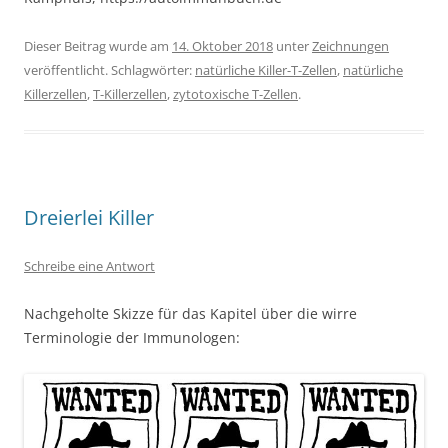
Dieser Beitrag wurde am
14. Oktober 2018
unter
Zeichnungen
veröffentlicht. Schlagwörter:
natürliche Killer-T-Zellen
,
natürliche
Killerzellen
,
T-Killerzellen
,
zytotoxische T-Zellen
.
Dreierlei Killer
Schreibe eine Antwort
Nachgeholte Skizze für das Kapitel über die wirre
Terminologie der Immunologen: