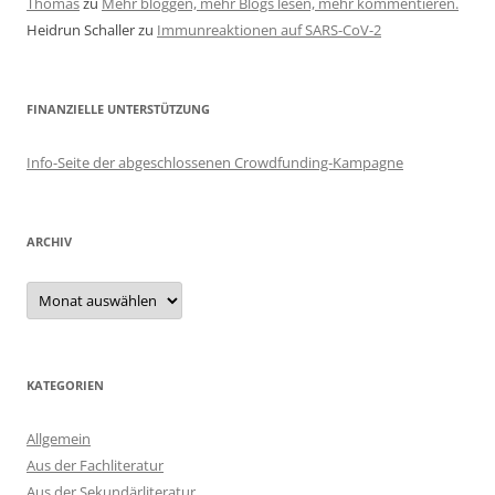
Thomas
zu
Mehr bloggen, mehr Blogs lesen, mehr kommentieren.
Heidrun Schaller
zu
Immunreaktionen auf SARS-CoV-2
FINANZIELLE UNTERSTÜTZUNG
Info-Seite der abgeschlossenen Crowdfunding-Kampagne
ARCHIV
Archiv
KATEGORIEN
Allgemein
Aus der Fachliteratur
Aus der Sekundärliteratur