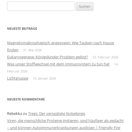
Suchen
nach:
NEUESTE BEITRÄGE
Magnetomakrophagisch angezogen: Wie Tauben nach Hause
finden
31. Mai 2026
Eukaryogenese: Königskinder-Problem gelöst?
22. Februar 2026
Was unser Stoffwechsel mit dem Immunsystem zu tun hat
14.
Februar 2026
Lichtgruppe
15. Januar 2026
NEUESTE KOMMENTARE
Rebekka
zu
Tregs: Der verspätete Nobelpreis
Viren, die menschliche Proteine imitieren, sind häufiger als gedacht
– und können Autoimmunerkrankungen auslösen | Friendly Fire